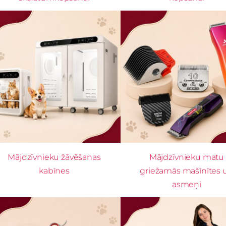
Mājdzīvnieku žāvēšanas
Mājdzīvnieku matu
kabīnes
griežamās mašīnītes 
asmeņi