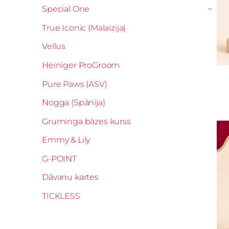
Special One
›
True Iconic (Malaizija)
Vellus
Heiniger ProGroom
Pure Paws (ASV)
Nogga (Spānija)
Gruminga bāzes kurss
Emmy & Lily
G-POINT
Dāvanu kartes
TICKLESS