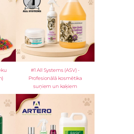
eku
#1 All Systems (ASV) -
m)
Profesionālā kosmētika
suņiem un kaķiem