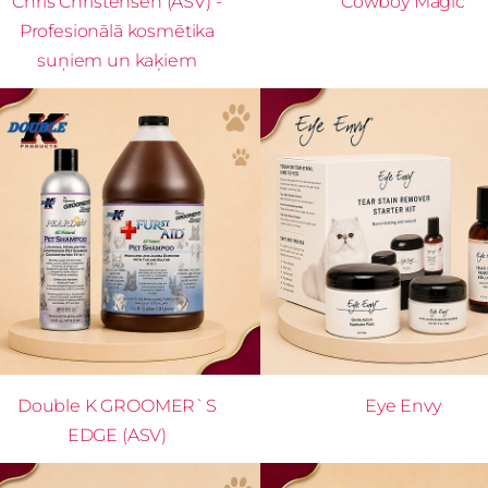
Chris Christensen (ASV) -
Cowboy Magic
Profesionālā kosmētika
suņiem un kaķiem
Double K GROOMER`S
Eye Envy
EDGE (ASV)