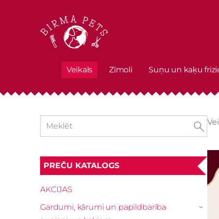
Veikals
Zīmoli
Suņu un kaķu frizi
Vei
PREČU KATALOGS
AKCIJAS
Gardumi, kārumi un papildbarība
›