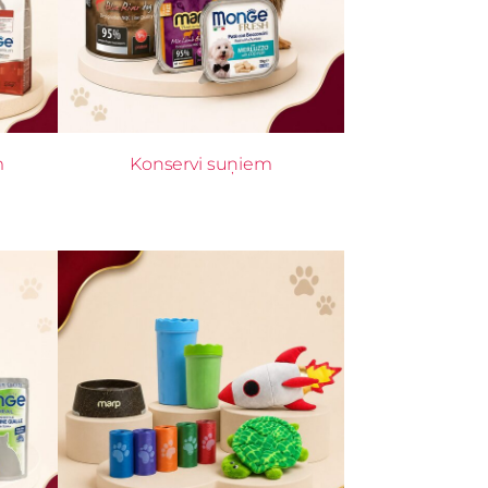
m
Konservi suņiem