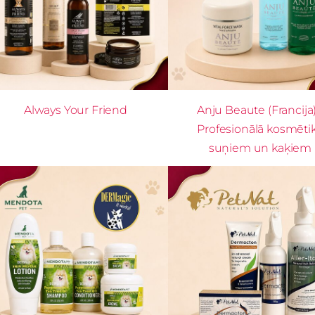
Always Your Friend
Anju Beaute (Francija)
Profesionālā kosmēti
suņiem un kaķiem