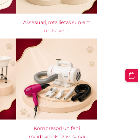
Aksesuāri, rotaļlietas suņiem
un kaķiem
u
Kompresori un fēni
mājdzīvnieku žāvēšanai