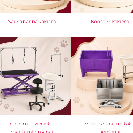
Sausā barība kaķiem
Konservi kaķiem
Galdi mājdzīvnieku
Vannas suņu un kaķ
skaistumkopšanai
kopšanai