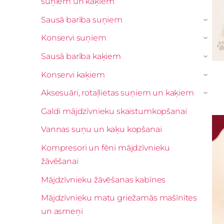
suņiem un kaķiem
Sausā barība suņiem
›
Konservi suņiem
›
Sausā barība kaķiem
›
Konservi kaķiem
›
Aksesuāri, rotaļlietas suņiem un kaķiem
›
Galdi mājdzīvnieku skaistumkopšanai
Vannas suņu un kaķu kopšanai
Kompresori un fēni mājdzīvnieku
žāvēšanai
Mājdzīvnieku žāvēšanas kabīnes
Mājdzīvnieku matu griežamās mašīnītes
un asmeņi