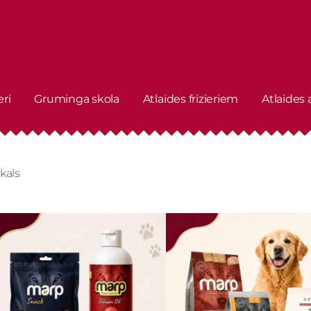
eri
Gruminga skola
Atlaides frizieriem
Atlaides
kals