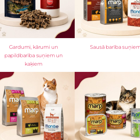
Gardumi, kārumi un
Sausā barība suņie
papildbarība suņiem un
kaķiem