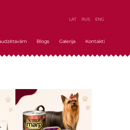
LAT
RUS
ENG
 audzētavām
Blogs
Galerija
Kontakti