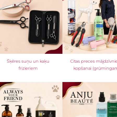
Šķēres suņu un kaķu
Citas preces mājdzīvni
frizieriem
kopšanai (grūminga