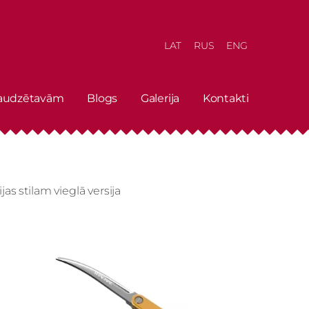
LAT
RUS
ENG
 audzētavām
Blogs
Galerija
Kontakti
as stilam vieglā versija