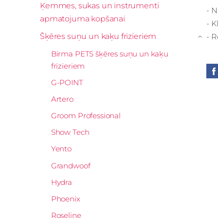
Ķemmes, sukas un instrumenti
- N
apmatojuma kopšanai
- K
Šķēres suņu un kaķu frizieriem
- R
›
Birma PETS šķēres suņu un kaķu
frizieriem
G-POINT
Artero
Groom Professional
Show Tech
Yento
Grandwoof
Hydra
Phoenix
Roseline