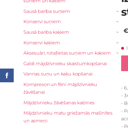
suņiem un kaķiem
s
Sausā barība suņiem
›
Konservi suņiem
›
€
Sausā barība kaķiem
›
Konservi kaķiem
›
Aksesuāri, rotaļlietas suņiem un kaķiem
›
Galdi mājdzīvnieku skaistumkopšanai
Vannas suņu un kaķu kopšanai
Kompresori un fēni mājdzīvnieku
- 6
žāvēšanai
- 3
Mājdzīvnieku žāvēšanas kabīnes
- B
- P
Mājdzīvnieku matu griežamās mašīnītes
aci
un asmeņi
- 