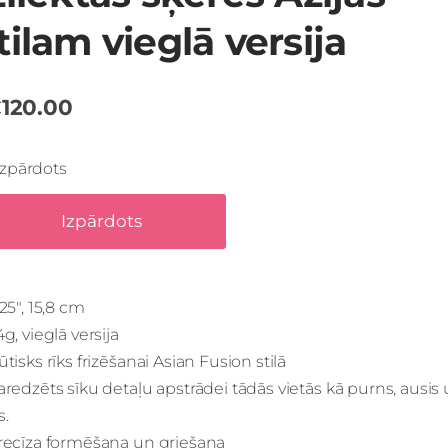
tilam vieglā versija
120.00
Izpārdots
Izpārdots
,25", 15,8 cm
4g, vieglā versija
ūtisks rīks frizēšanai Asian Fusion stilā
aredzēts sīku detaļu apstrādei tādās vietās kā purns, ausis
s.
Precīza formēšana un griešana