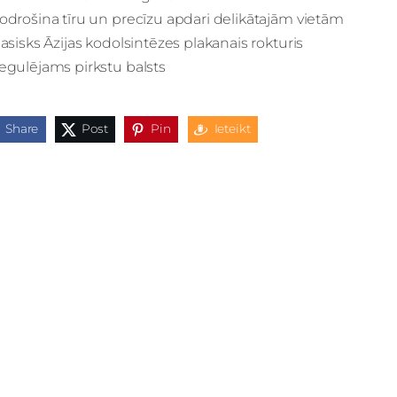
odrošina tīru un precīzu apdari delikātajām vietām
lasisks Āzijas kodolsintēzes plakanais rokturis
egulējams pirkstu balsts
Share
Post
Pin
Ieteikt