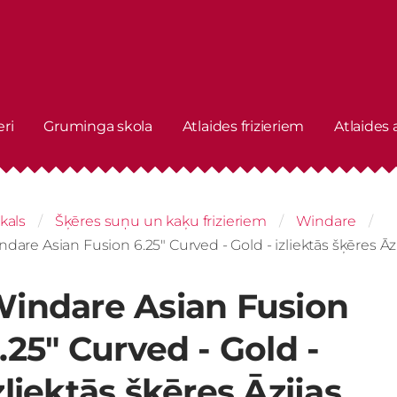
eri
Gruminga skola
Atlaides frizieriem
Atlaides
kals
Šķēres suņu un kaķu frizieriem
Windare
dare Asian Fusion 6.25" Curved - Gold - izliektās šķēres Āzij
indare Asian Fusion
.25" Curved - Gold -
zliektās šķēres Āzijas