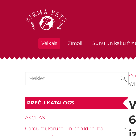
Veikals
Zīmoli
Suņu un kaķu frizi
Vei
Win
W
PREČU KATALOGS
6
AKCIJAS
Gardumi, kārumi un papildbarība
i
›