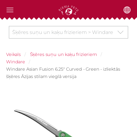
Šķēres suņu un kaķu frizieriem > Windare
Veikals
Šķēres suņu un kaķu frizieriem
Windare
Windare Asian Fusion 6.25" Curved - Green - izliektās
šķēres Āzijas stilam vieglā versija