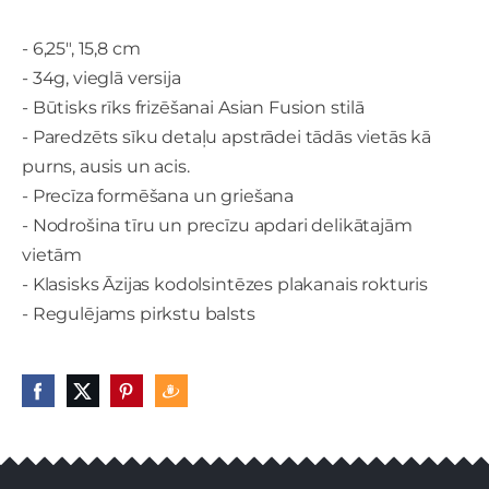
- 6,25", 15,8 cm
- 34g, vieglā versija
- Būtisks rīks frizēšanai Asian Fusion stilā
- Paredzēts sīku detaļu apstrādei tādās vietās kā
purns, ausis un acis.
- Precīza formēšana un griešana
- Nodrošina tīru un precīzu apdari delikātajām
vietām
- Klasisks Āzijas kodolsintēzes plakanais rokturis
- Regulējams pirkstu balsts