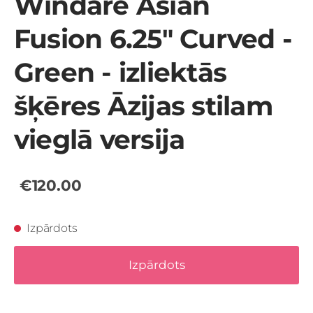
Windare Asian
Fusion 6.25" Curved -
Green - izliektās
šķēres Āzijas stilam
vieglā versija
€120.00
Izpārdots
Izpārdots