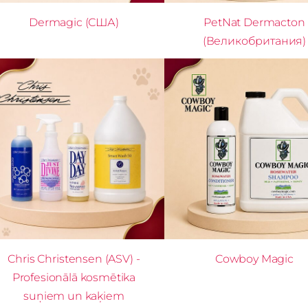
Dermagic (США)
PetNat Dermacton
(Великобритания)
Chris Christensen (ASV) -
Cowboy Magic
Profesionālā kosmētika
suņiem un kaķiem