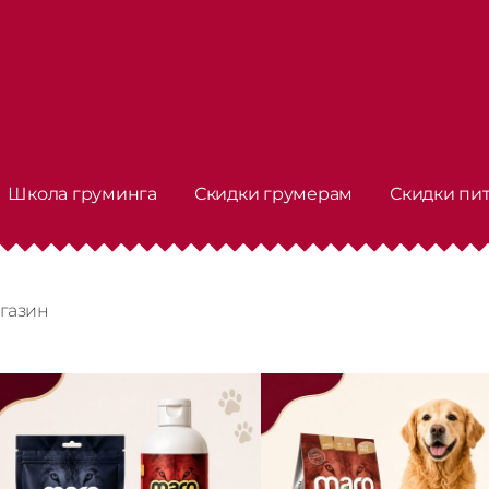
Школа груминга
Скидки грумерам
Скидки пи
газин