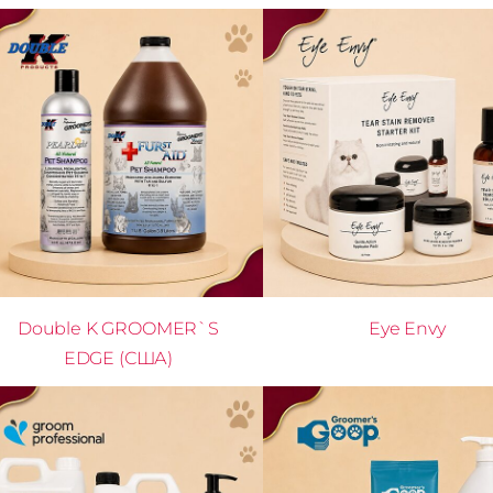
Double K GROOMER`S
Eye Envy
EDGE (США)