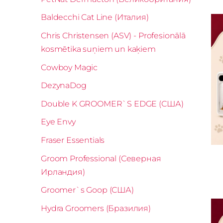
Baldecchi Cat Line (Италия)
Chris Christensen (ASV) - Profesionālā
kosmētika suņiem un kaķiem
Cowboy Magic
DezynaDog
Double K GROOMER`S EDGE (США)
Eye Envy
Fraser Essentials
Groom Professional (Северная
Ирландия)
Groomer`s Goop (США)
Hydra Groomers (Бразилия)