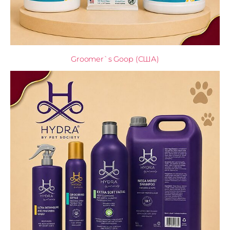
Groomer`s Goop (США)