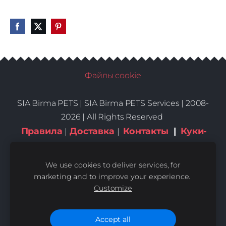
Файлы cookie
SIA Birma PETS |
SIA Birma PETS Services | 2008-
2026 | All Rights Reserved
Правила
Доставка
Контакты
|
Куки-
|
|
файлы
We use cookies to deliver services, for
marketing and to improve your experience.
Customize
Accept all