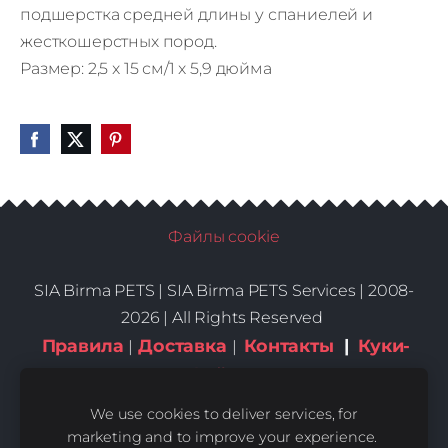
подшерстка средней длины у спаниелей и
жесткошерстных пород.
Размер: 2,5 x 15 см/1 x 5,9 дюйма
Файлы cookie
SIA Birma PETS |
SIA Birma PETS Services | 2008-
2026 | All Rights Reserved
Правила
Доставка
Контакты
|
Куки-
|
|
файлы
We use cookies to deliver services, for
marketing and to improve your experience.