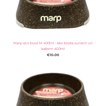
Marp eco bowl M 400ml - eko bļoda suņiem un
kaķiem 400ml
€10.00