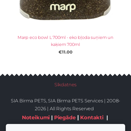
Marp eco bowl L 700ml - eko bļoda suņiem un
kaķiem 700ml
€11.00
Sīkdatnes
SIA Birma PETS, SIA Birma PETS Services | 2008-
2026 | All Rights Reserved
|
Noteikumi
|
Piegāde
Kontakti
|
Privātums,sīkdatnes