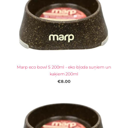
Marp eco bowl S 200ml - eko bļoda suņiem un
kaķiem 200ml
€8.00