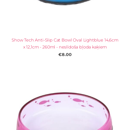
Show Tech Anti-Slip Cat Bowl Oval Lightblue 14,6cm
x 12,1cm - 260ml - neslīdoša bļoda kaķiem
€8.00