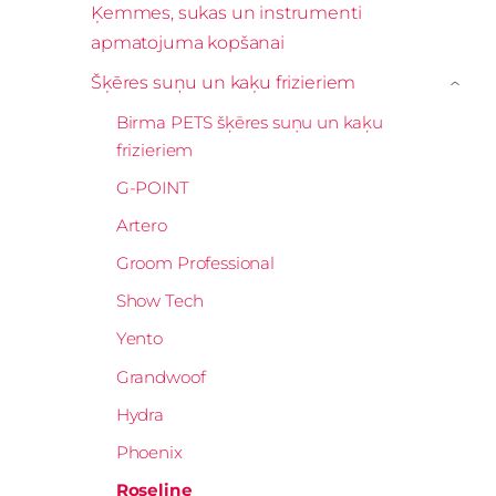
Ķemmes, sukas un instrumenti
apmatojuma kopšanai
Šķēres suņu un kaķu frizieriem
›
Birma PETS šķēres suņu un kaķu
frizieriem
G-POINT
Artero
Groom Professional
Show Tech
Yento
Grandwoof
Hydra
Phoenix
Roseline