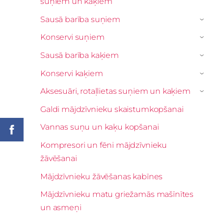
suņiem un kaķiem
Sausā barība suņiem
›
Konservi suņiem
›
Sausā barība kaķiem
›
Konservi kaķiem
›
Aksesuāri, rotaļlietas suņiem un kaķiem
›
Galdi mājdzīvnieku skaistumkopšanai
Vannas suņu un kaķu kopšanai
Kompresori un fēni mājdzīvnieku
žāvēšanai
Mājdzīvnieku žāvēšanas kabīnes
Mājdzīvnieku matu griežamās mašīnītes
un asmeņi