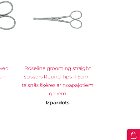
rved
Roseline grooming straight
cm -
scissors Round Tips 11.5cm -
taisnās šķēres ar noapaļotiem
m
galiem
Izpārdots