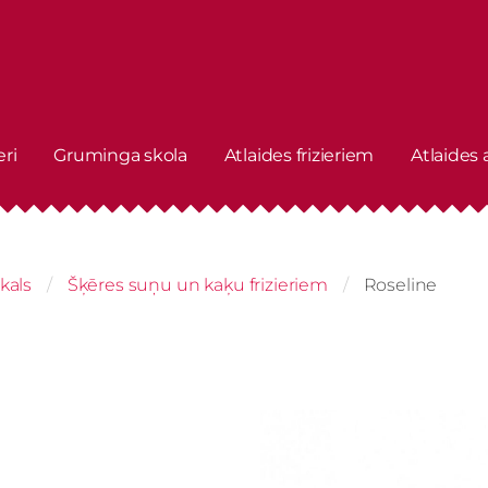
eri
Gruminga skola
Atlaides frizieriem
Atlaides
kals
Šķēres suņu un kaķu frizieriem
Roseline