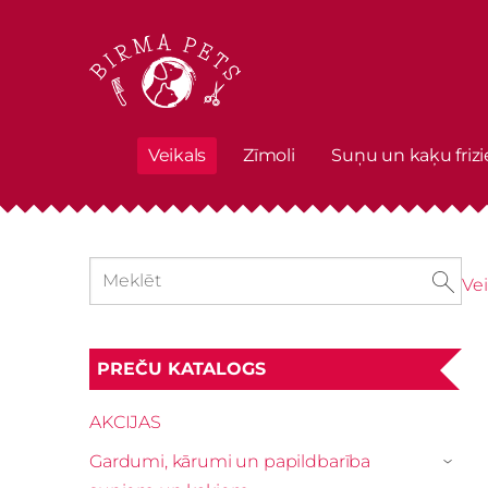
Veikals
Zīmoli
Suņu un kaķu frizi
Vei
PREČU KATALOGS
AKCIJAS
Gardumi, kārumi un papildbarība
›