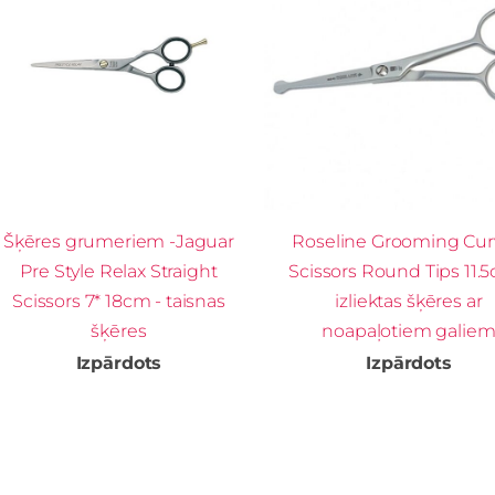
Šķēres grumeriem -Jaguar
Roseline Grooming Cu
Pre Style Relax Straight
Scissors Round Tips 11.5
Scissors 7* 18cm - taisnas
izliektas šķēres ar
šķēres
noapaļotiem galie
Izpārdots
Izpārdots