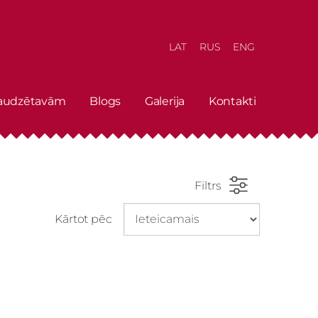
LAT
RUS
ENG
 audzētavām
Blogs
Galerija
Kontakti
Filtrs
Kārtot pēc