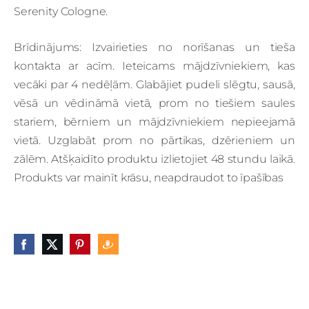
Serenity Cologne.
Brīdinājums: Izvairieties no norīšanas un tieša
kontakta ar acīm. Ieteicams mājdzīvniekiem, kas
vecāki par 4 nedēļām. Glabājiet pudeli slēgtu, sausā,
vēsā un vēdināmā vietā, prom no tiešiem saules
stariem, bērniem un mājdzīvniekiem nepieejamā
vietā. Uzglabāt prom no pārtikas, dzērieniem un
zālēm. Atšķaidīto produktu izlietojiet 48 stundu laikā.
Produkts var mainīt krāsu, neapdraudot to īpašības