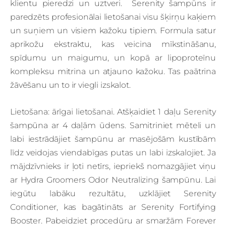
klientu pieredzi un uztveri. Serenity šampūns ir
paredzēts profesionālai lietošanai visu šķirņu kaķiem
un suņiem un visiem kažoku tipiem. Formula satur
aprikožu ekstraktu, kas veicina mīkstināšanu,
spīdumu un maigumu, un kopā ar lipoproteīnu
kompleksu mitrina un atjauno kažoku. Tas paātrina
žāvēšanu un to ir viegli izskalot.
Lietošana
: ārīgai lietošanai. Atšķaidiet 1 daļu Serenity
šampūna ar 4 daļām ūdens. Samitriniet mēteli un
labi iestrādājiet šampūnu ar masējošām kustībām
līdz veidojas viendabīgas putas un labi izskalojiet. Ja
mājdzīvnieks ir ļoti netīrs, iepriekš nomazgājiet viņu
ar Hydra Groomers Odor Neutralizing šampūnu. Lai
iegūtu labāku rezultātu, uzklājiet Serenity
Conditioner, kas bagātināts ar Serenity Fortifying
Booster. Pabeidziet procedūru ar smaržām Forever