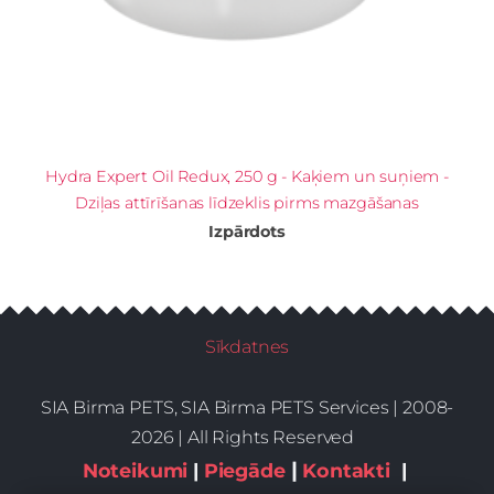
Hydra Expert Oil Redux, 250 g - Kaķiem un suņiem -
Dziļas attīrīšanas līdzeklis pirms mazgāšanas
Izpārdots
Sīkdatnes
SIA Birma PETS, SIA Birma PETS Services | 2008-
2026 | All Rights Reserved
|
Noteikumi
|
Piegāde
Kontakti
|