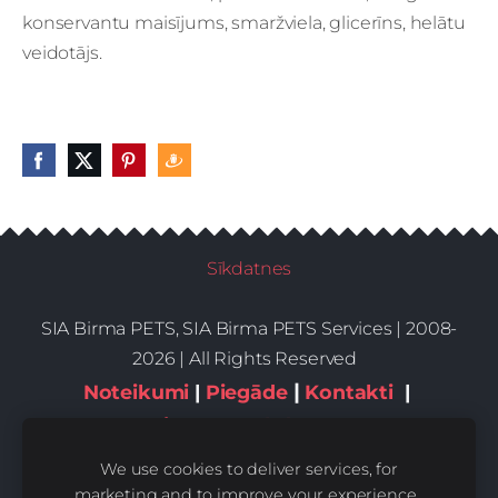
konservantu maisījums, smaržviela, glicerīns, helātu
veidotājs.
Sīkdatnes
SIA Birma PETS, SIA Birma PETS Services | 2008-
2026 | All Rights Reserved
|
Noteikumi
|
Piegāde
Kontakti
|
Privātums,sīkdatnes
We use cookies to deliver services, for
marketing and to improve your experience.