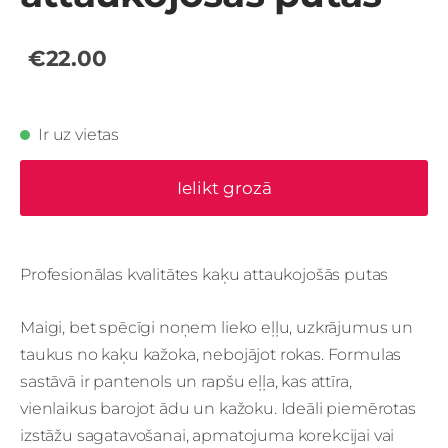
€22.00
Ir uz vietas
Ielikt grozā
Profesionālas kvalitātes kaķu attaukojošās putas
Maigi, bet spēcīgi noņem lieko eļļu, uzkrājumus un
taukus no kaķu kažoka, nebojājot rokas. Formulas
sastāvā ir pantenols un rapšu eļļa, kas attīra,
vienlaikus barojot ādu un kažoku. Ideāli piemērotas
izstāžu sagatavošanai, apmatojuma korekcijai vai