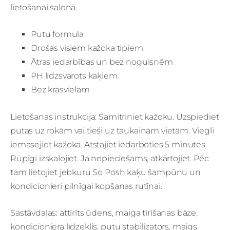
lietošanai salonā.
Putu formula
Drošas visiem kažoka tipiem
Ātras iedarbības un bez nogulsnēm
PH līdzsvarots kaķiem
Bez krāsvielām
Lietošanas instrukcija: Samitriniet kažoku. Uzspiediet
putas uz rokām vai tieši uz taukainām vietām. Viegli
iemasējiet kažokā. Atstājiet iedarboties 5 minūtes.
Rūpīgi izskalojiet. Ja nepieciešams, atkārtojiet. Pēc
tam lietojiet jebkuru So Posh kaķu šampūnu un
kondicionieri pilnīgai kopšanas rutīnai.
Sastāvdaļas: attīrīts ūdens, maiga tīrīšanas bāze,
kondicioniera līdzeklis, putu stabilizators, maigs