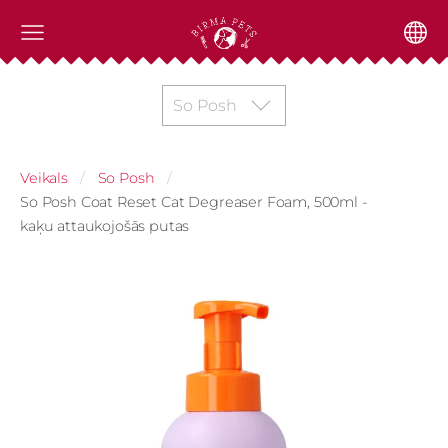
So Posh
Veikals
So Posh
So Posh Coat Reset Cat Degreaser Foam, 500ml -
kaķu attaukojošās putas