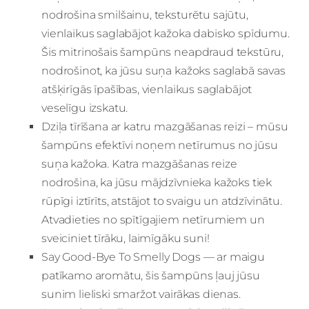
nodrošina smilšainu, teksturētu sajūtu,
vienlaikus saglabājot kažoka dabisko spīdumu.
Šis mitrinošais šampūns neapdraud tekstūru,
nodrošinot, ka jūsu suņa kažoks saglabā savas
atšķirīgās īpašības, vienlaikus saglabājot
veselīgu izskatu.
Dziļa tīrīšana ar katru mazgāšanas reizi – mūsu
šampūns efektīvi noņem netīrumus no jūsu
suņa kažoka. Katra mazgāšanas reize
nodrošina, ka jūsu mājdzīvnieka kažoks tiek
rūpīgi iztīrīts, atstājot to svaigu un atdzīvinātu.
Atvadieties no spītīgajiem netīrumiem un
sveiciniet tīrāku, laimīgāku suni!
Say Good-Bye To Smelly Dogs — ar maigu
patīkamo aromātu, šis šampūns ļauj jūsu
sunim lieliski smaržot vairākas dienas.