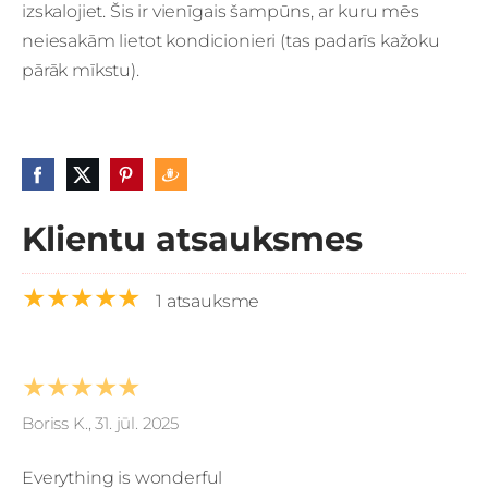
izskalojiet. Šis ir vienīgais šampūns, ar kuru mēs
neiesakām lietot kondicionieri (tas padarīs kažoku
pārāk mīkstu).
Klientu atsauksmes
★★★★★
1 atsauksme
★★★★★
Boriss K., 31. jūl. 2025
Everything is wonderful