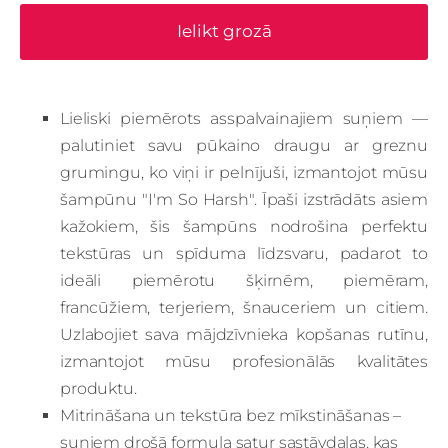
Ielikt grozā
Lieliski piemērots asspalvainajiem suņiem —
palutiniet savu pūkaino draugu ar greznu
grumingu, ko viņi ir pelnījuši, izmantojot mūsu
šampūnu "I'm So Harsh". Īpaši izstrādāts asiem
kažokiem, šis šampūns nodrošina perfektu
tekstūras un spīduma līdzsvaru, padarot to
ideāli piemērotu šķirnēm, piemēram,
francūžiem, terjeriem, šnauceriem un citiem.
Uzlabojiet sava mājdzīvnieka kopšanas rutīnu,
izmantojot mūsu profesionālās kvalitātes
produktu.
Mitrināšana un tekstūra bez mīkstināšanas –
suņiem drošā formula satur sastāvdaļas, kas