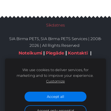
Sīkdatnes
SIA Birma PETS, SIA Birma PETS Services | 2008-
2026 | All Rights Reserved
|
Noteikumi
|
Piegāde
Kontakti
|
Privātums,sīkdatnes
We use cookies to deliver services, for
marketing and to improve your experience.
Customize
Accept all
Accept only essential