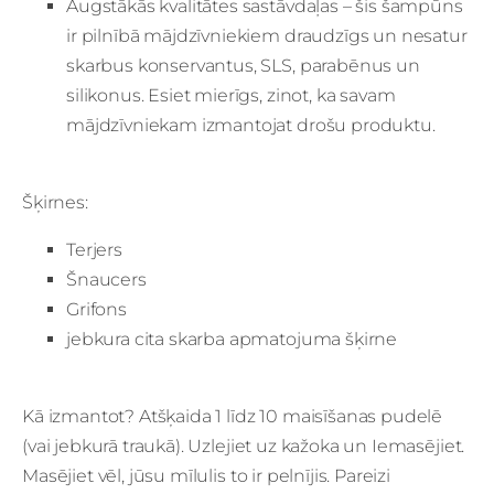
Augstākās kvalitātes sastāvdaļas – šis šampūns
ir pilnībā mājdzīvniekiem draudzīgs un nesatur
skarbus konservantus, SLS, parabēnus un
silikonus. Esiet mierīgs, zinot, ka savam
mājdzīvniekam izmantojat drošu produktu.
Šķirnes:
Terjers
Šnaucers
Grifons
jebkura cita skarba apmatojuma šķirne
Kā izmantot? Atšķaida 1 līdz 10 maisīšanas pudelē
(vai jebkurā traukā). Uzlejiet uz kažoka un Iemasējiet.
Masējiet vēl, jūsu mīlulis to ir pelnījis. Pareizi