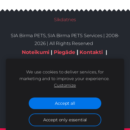
Sīkdatnes
SIA Birma PETS, SIA Birma PETS Services | 2008-
2026 | All Rights Reserved
|
Noteikumi
|
Piegāde
Kontakti
|
Privātums,sīkdatnes
We use cookies to deliver services, for
marketing and to improve your experience.
Customize
Accept all
Accept only essential