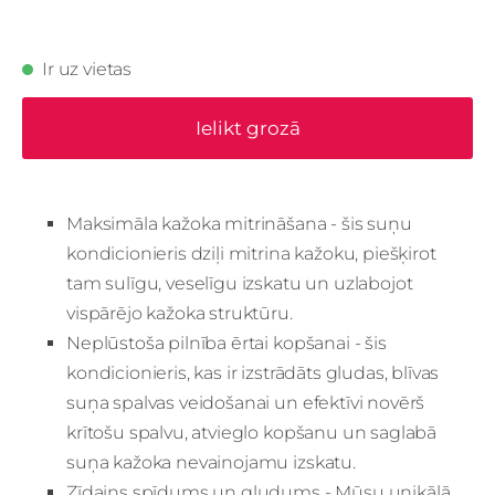
Ir uz vietas
Ielikt grozā
Maksimāla kažoka mitrināšana - šis suņu
kondicionieris dziļi mitrina kažoku, piešķirot
tam sulīgu, veselīgu izskatu un uzlabojot
vispārējo kažoka struktūru.
Neplūstoša pilnība ērtai kopšanai - šis
kondicionieris, kas ir izstrādāts gludas, blīvas
suņa spalvas veidošanai un efektīvi novērš
krītošu spalvu, atvieglo kopšanu un saglabā
suņa kažoka nevainojamu izskatu.
Zīdains spīdums un gludums - Mūsu unikālā