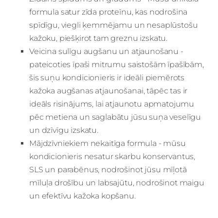
formula satur zīda proteīnu, kas nodrošina
spīdīgu, viegli ķemmējamu un nesaplūstošu
kažoku, piešķirot tam greznu izskatu.
Veicina sulīgu augšanu un atjaunošanu -
pateicoties īpaši mitrumu saistošām īpašībām,
šis suņu kondicionieris ir ideāli piemērots
kažoka augšanas atjaunošanai, tāpēc tas ir
ideāls risinājums, lai atjaunotu apmatojumu
pēc metiena un saglabātu jūsu suņa veselīgu
un dzīvīgu izskatu.
Mājdzīvniekiem nekaitīga formula - mūsu
kondicionieris nesatur skarbu konservantus,
SLS un parabēnus, nodrošinot jūsu mīļotā
mīluļa drošību un labsajūtu, nodrošinot maigu
un efektīvu kažoka kopšanu.