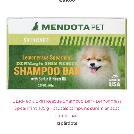
€39.00
DERMagic Skin Rescue Shampoo Bar - Lemongrass
Spearmint, 105 g - sausais šampūns sunim ar ādas
problēmām
Izpārdots