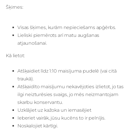
Šķirnes:
Visas šķirnes, kurām nepieciešams apģērbs.
Lieliski piemērots arī matu augšanas
atjaunošanai.
Kā lietot:
Atšķaidiet līdz 1:10 maisījuma pudelē (vai citā
traukā).
Atšķaidīto maisījumu nekavējoties izlietot, jo tas
ilgi neizturēsies svaigs, jo mēs neizmantojam
skarbu konservantu.
Uzklājiet uz kažoka un iemasējiet
Ieberiet vairāk, jūsu kucēns to ir pelnījis.
Noskalojiet kārtīgi.