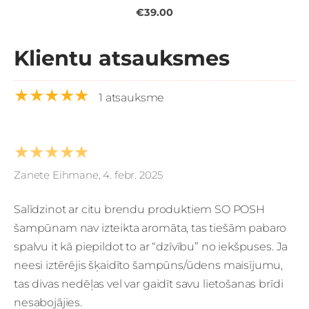
€39.00
Klientu atsauksmes
★★★★★
1 atsauksme
★★★★★
Zanete Eihmane, 4. febr. 2025
Salīdzinot ar citu brendu produktiem SO POSH
šampūnam nav izteikta aromāta, tas tiešām pabaro
spalvu it kā piepildot to ar “dzīvību” no iekšpuses. Ja
neesi iztērējis šķaidīto šampūns/ūdens maisījumu,
tas divas nedēļas vel var gaidīt savu lietošanas brīdi
nesabojājies.