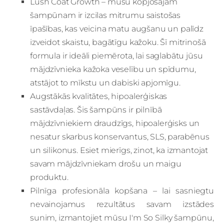
Lush Coat Growth – mūsu kopjošajam
šampūnam ir izcilas mitrumu saistošas
īpašības, kas veicina matu augšanu un palīdz
izveidot skaistu, bagātīgu kažoku. Šī mitrinošā
formula ir ideāli piemērota, lai saglabātu jūsu
mājdzīvnieka kažoka veselību un spīdumu,
atstājot to mīkstu un dabiski apjomīgu.
Augstākās kvalitātes, hipoalerģiskas
sastāvdaļas. Šis šampūns ir pilnībā
mājdzīvniekiem draudzīgs, hipoalerģisks un
nesatur skarbus konservantus, SLS, parabēnus
un silikonus. Esiet mierīgs, zinot, ka izmantojat
savam mājdzīvniekam drošu un maigu
produktu.
Pilnīga profesionāla kopšana – lai sasniegtu
nevainojamus rezultātus savam izstādes
sunim, izmantojiet mūsu I'm So Silky šampūnu,