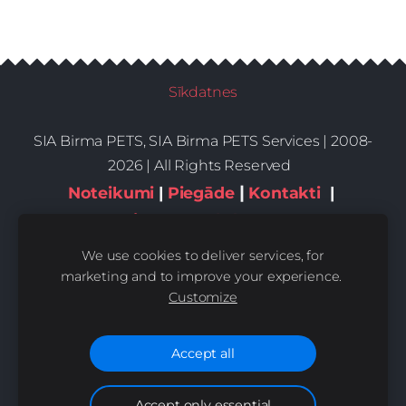
Sīkdatnes
SIA Birma PETS, SIA Birma PETS Services | 2008-
2026 | All Rights Reserved
|
Noteikumi
|
Piegāde
Kontakti
|
Privātums,sīkdatnes
We use cookies to deliver services, for
marketing and to improve your experience.
Customize
Accept all
Accept only essential