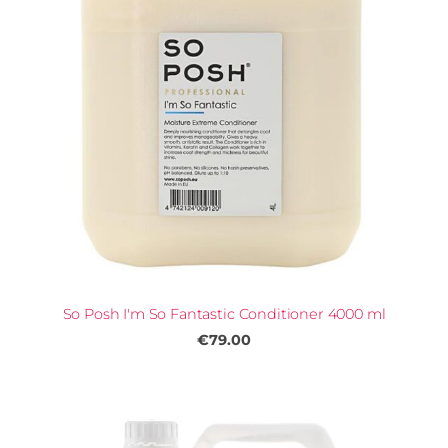
So Posh I'm So Fantastic Conditioner 4000 ml
€79.00