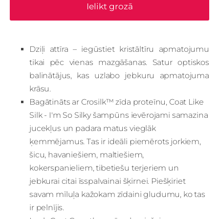
Ielikt grozā
Dziļi attīra – iegūstiet kristāltīru apmatojumu
tikai pēc vienas mazgāšanas. Satur optiskos
balinātājus, kas uzlabo jebkuru apmatojuma
krāsu.
Bagātināts ar Crosilk™ zīda proteīnu, Coat Like
Silk - I'm So Silky šampūns ievērojami samazina
jucekļus un padara matus vieglāk
ķemmējamus. Tas ir ideāli piemērots jorkiem,
šicu, havaniešiem, maltiešiem,
kokerspanieliem, tibetiešu terjeriem un
jebkurai citai īsspalvainai šķirnei. Piešķiriet
savam mīluļa kažokam zīdaini gludumu, ko tas
ir pelnījis.