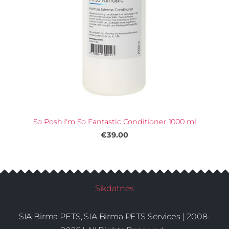
So Posh I'm So Fantastic Conditioner 1000 ml
€39.00
Sīkdatnes
SIA Birma PETS, SIA Birma PETS Services | 2008-