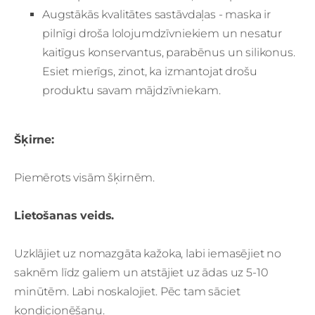
Augstākās kvalitātes sastāvdaļas - maska ir
pilnīgi droša lolojumdzīvniekiem un nesatur
kaitīgus konservantus, parabēnus un silikonus.
Esiet mierīgs, zinot, ka izmantojat drošu
produktu savam mājdzīvniekam.
Šķirne:
Piemērots visām šķirnēm.
Lietošanas veids.
Uzklājiet uz nomazgāta kažoka, labi iemasējiet no
saknēm līdz galiem un atstājiet uz ādas uz 5-10
minūtēm. Labi noskalojiet. Pēc tam sāciet
kondicionēšanu.