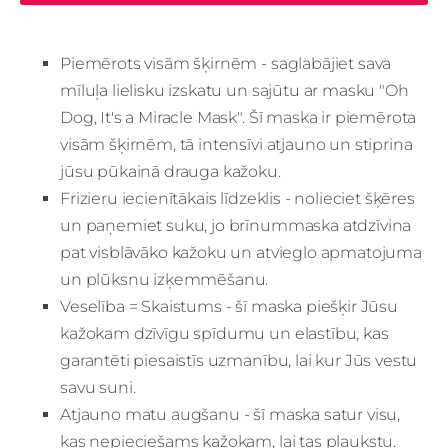
Piemērots visām šķirnēm - saglabājiet sava
mīluļa lielisku izskatu un sajūtu ar masku "Oh
Dog, It's a Miracle Mask". Šī maska ir piemērota
visām šķirnēm, tā intensīvi atjauno un stiprina
jūsu pūkainā drauga kažoku.
Frizieru iecienītākais līdzeklis - nolieciet šķēres
un paņemiet suku, jo brīnummaska atdzīvina
pat visblāvāko kažoku un atvieglo apmatojuma
un plūksnu izķemmēšanu.
Veselība = Skaistums - šī maska piešķir Jūsu
kažokam dzīvīgu spīdumu un elastību, kas
garantēti piesaistīs uzmanību, lai kur Jūs vestu
savu suni.
Atjauno matu augšanu - šī maska satur visu,
kas nepieciešams kažokam, lai tas plaukstu.