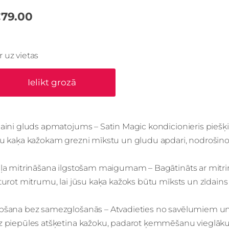
79.00
Ir uz vietas
Ielikt grozā
aini gluds apmatojums – Satin Magic kondicionieris piešķi
u kaķa kažokam grezni mīkstu un gludu apdari, nodrošinot, 
ļa mitrināšana ilgstošam maigumam – Bagātināts ar mitrin
turot mitrumu, lai jūsu kaķa kažoks būtu mīksts un zīdains 
pšana bez samezglošanās – Atvadieties no savēlumiem un
z piepūles atšķetina kažoku, padarot ķemmēšanu vieglāku 