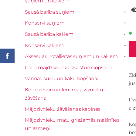
suņiem un kaķiem
€
Sausā barība suņiem
›
Konservi suņiem
›
Sausā barība kaķiem
›
Konservi kaķiem
›
Aksesuāri, rotaļlietas suņiem un kaķiem
›
Galdi mājdzīvnieku skaistumkopšanai
Zīd
Vannas suņu un kaķu kopšanai
jūs
Kompresori un fēni mājdzīvnieku
žāvēšanai
Dzi
aiz
Mājdzīvnieku žāvēšanas kabīnes
Mājdzīvnieku matu griežamās mašīnītes
Ko
un asmeņi
be