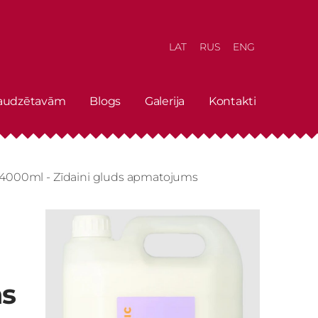
LAT
RUS
ENG
 audzētavām
Blogs
Galerija
Kontakti
, 4000ml - Zīdaini gluds apmatojums
ms