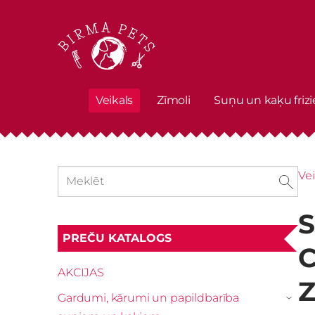
Veikals
Zīmoli
Suņu un kaķu frizi
Vei
S
PREČU KATALOGS
C
AKCIJAS
Z
Gardumi, kārumi un papildbarība
›