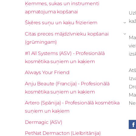
Ķemmes, sukas un instrumenti
apmatojuma kopšanai
Uz
ka
Šķēres suņu un kaķu frizieriem
›
Citas preces mājdzīvnieku kopšanai
›
Mai
(grūmingam)
vie
#1 All Systems (ASV) - Profesionālā
izs
kosmētika suņiem un kaķiem
Atš
Always Your Friend
Izv
Anju Beaute (Francija) - Profesionālā
Dr
kosmētika suņiem un kaķiem
Mai
Artero (Spānija) - Profesionālā kosmētika
Nes
suņiem un kaķiem
Dermagic (ASV)
PetNat Dermacton (Lielbritānija)