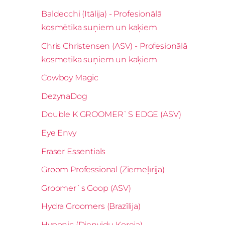
Baldecchi (Itālija) - Profesionālā
kosmētika suņiem un kaķiem
Chris Christensen (ASV) - Profesionālā
kosmētika suņiem un kaķiem
Cowboy Magic
DezynaDog
Double K GROOMER`S EDGE (ASV)
Eye Envy
Fraser Essentials
Groom Professional (Ziemeļīrija)
Groomer`s Goop (ASV)
Hydra Groomers (Brazīlija)
Hyponic (Dienvidu Koreja)