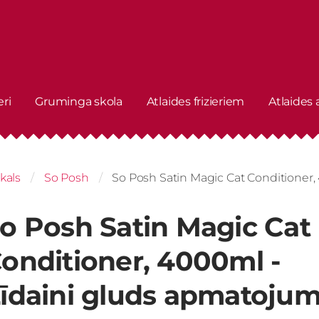
eri
Gruminga skola
Atlaides frizieriem
Atlaides
kals
So Posh
So Posh Satin Magic Cat Conditioner
o Posh Satin Magic Cat
onditioner, 4000ml -
īdaini gluds apmatoju