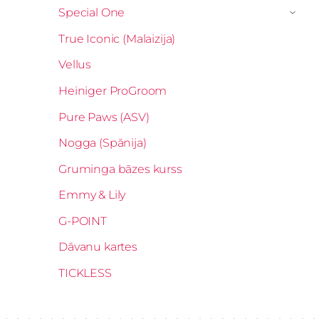
Special One
›
True Iconic (Malaizija)
Vellus
Heiniger ProGroom
Pure Paws (ASV)
Nogga (Spānija)
Gruminga bāzes kurss
Emmy & Lily
G-POINT
Dāvanu kartes
TICKLESS