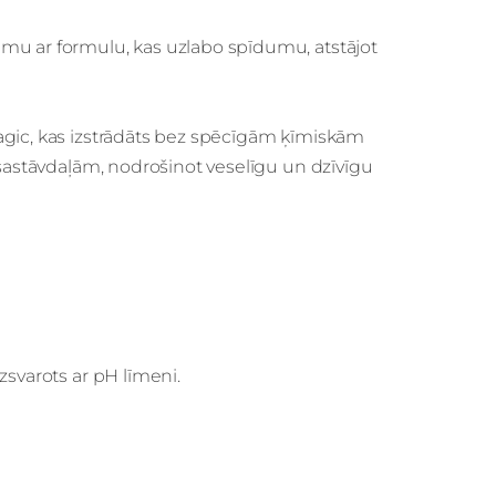
mu ar formulu, kas uzlabo spīdumu, atstājot
agic, kas izstrādāts bez spēcīgām ķīmiskām
 sastāvdaļām, nodrošinot veselīgu un dzīvīgu
zsvarots ar pH līmeni.