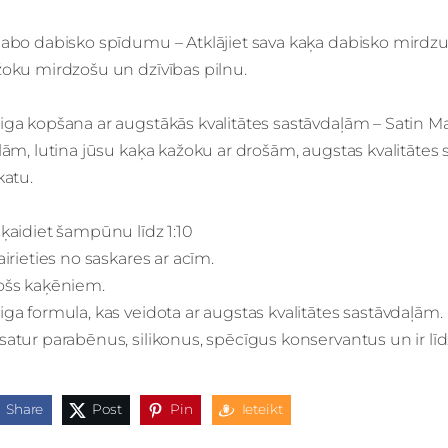
labo dabisko spīdumu – Atklājiet sava kaķa dabisko mirdzu
žoku mirdzošu un dzīvības pilnu.
ga kopšana ar augstākās kvalitātes sastāvdaļām – Satin M
lām, lutina jūsu kaķa kažoku ar drošām, augstas kvalitātes
katu.
ķaidiet šampūnu līdz 1:10
airieties no saskares ar acīm.
ošs kaķēniem.
ga formula, kas veidota ar augstas kvalitātes sastāvdaļām.
atur parabēnus, silikonus, spēcīgus konservantus un ir līd
Share
Post
Pin
Ieteikt