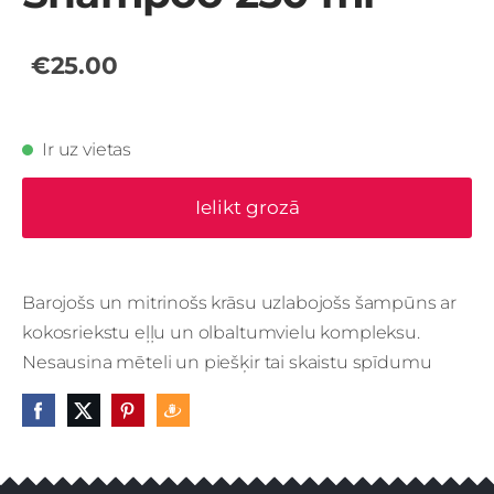
€25.00
Ir uz vietas
Ielikt grozā
Barojošs un mitrinošs krāsu uzlabojošs šampūns ar
kokosriekstu eļļu un olbaltumvielu kompleksu.
Nesausina mēteli un piešķir tai skaistu spīdumu