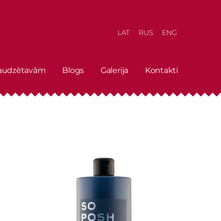
LAT
RUS
ENG
 audzētavām
Blogs
Galerija
Kontakti