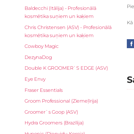
Pi
Baldecchi (Itālija) - Profesionālā
kosmētika suņiem un kaķiem
Kā 
Chris Christensen (ASV) - Profesionālā
kosmētika suņiem un kaķiem
Cowboy Magic
DezynaDog
Double K GROOMER`S EDGE (ASV)
S
Eye Envy
Fraser Essentials
Groom Professional (Ziemeļīrija)
Groomer`s Goop (ASV)
Hydra Groomers (Brazīlija)
Hyponic (Dienvidu Koreja)