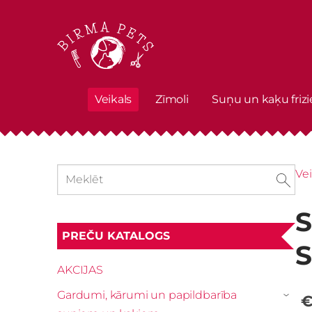
Veikals
Zīmoli
Suņu un kaķu frizi
Vei
S
PREČU KATALOGS
S
AKCIJAS
Gardumi, kārumi un papildbarība
€
›