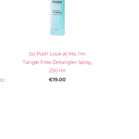
So Posh Look at Me, I'm
Tangle Free Detangler Spray,
250 ml
€19.00
tic