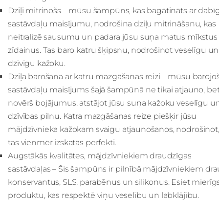
Dziļi mitrinošs – mūsu šampūns, kas bagātināts ar dabī
sastāvdaļu maisījumu, nodrošina dziļu mitrināšanu, kas
neitralizē sausumu un padara jūsu suņa matus mīkstus
zīdainus. Tas baro katru šķipsnu, nodrošinot veselīgu un
dzīvīgu kažoku.
Dziļa barošana ar katru mazgāšanas reizi – mūsu barojo
sastāvdaļu maisījums šajā šampūnā ne tikai atjauno, bet
novērš bojājumus, atstājot jūsu suņa kažoku veselīgu u
dzīvības pilnu. Katra mazgāšanas reize piešķir jūsu
mājdzīvnieka kažokam svaigu atjaunošanos, nodrošinot,
tas vienmēr izskatās perfekti.
Augstākās kvalitātes, mājdzīvniekiem draudzīgas
sastāvdaļas – Šis šampūns ir pilnībā mājdzīvniekiem dr
konservantus, SLS, parabēnus un silikonus. Esiet mierīgs
produktu, kas respektē viņu veselību un labklājību.