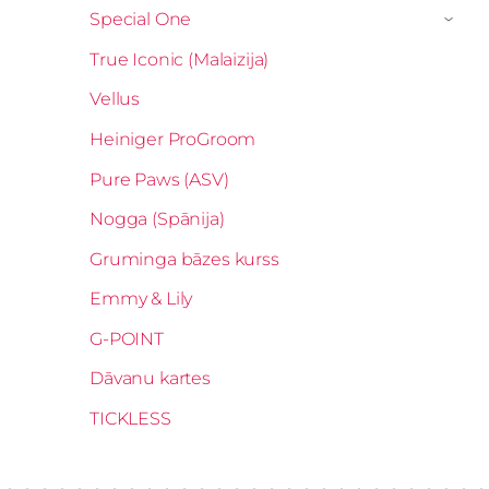
Special One
›
True Iconic (Malaizija)
Vellus
Heiniger ProGroom
Pure Paws (ASV)
Nogga (Spānija)
Gruminga bāzes kurss
Emmy & Lily
G-POINT
Dāvanu kartes
TICKLESS