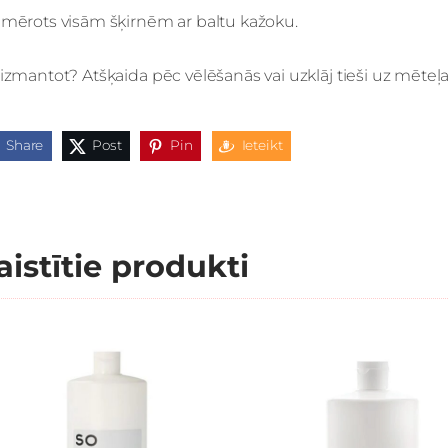
emērots visām šķirnēm ar baltu kažoku.
izmantot? Atšķaida pēc vēlēšanās vai uzklāj tieši uz mēteļa.
Share
Post
Pin
Ieteikt
aistītie produkti