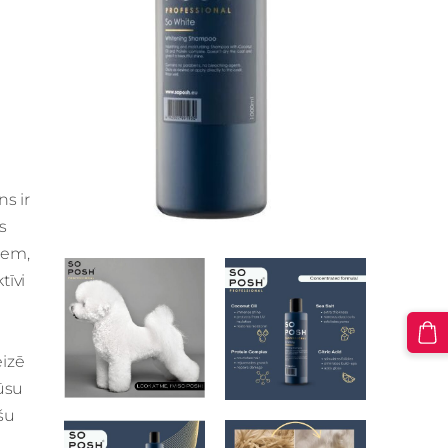
s ir
ts
iem,
tīvi
izē
ūsu
šu