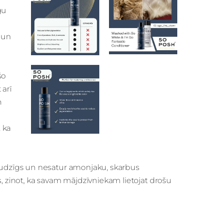
gu
 un
šo
 arī
n
 ka
audzīgs un nesatur amonjaku, skarbus
, zinot, ka savam mājdzīvniekam lietojat drošu