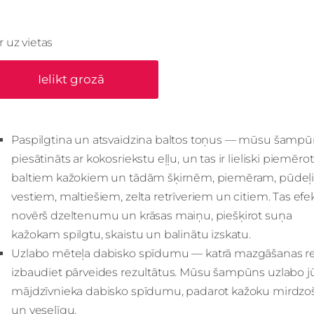
Ir uz vietas
Ielikt grozā
Paspilgtina un atsvaidzina baltos toņus — mūsu šampūn
piesātināts ar kokosriekstu eļļu, un tas ir lieliski piemēro
baltiem kažokiem un tādām šķirnēm, piemēram, pūdeļ
vestiem, maltiešiem, zelta retrīveriem un citiem. Tas efek
novērš dzeltenumu un krāsas maiņu, piešķirot suņa
kažokam spilgtu, skaistu un balinātu izskatu.
Uzlabo mēteļa dabisko spīdumu — katrā mazgāšanas re
izbaudiet pārveides rezultātus. Mūsu šampūns uzlabo j
mājdzīvnieka dabisko spīdumu, padarot kažoku mirdzo
un veselīgu.