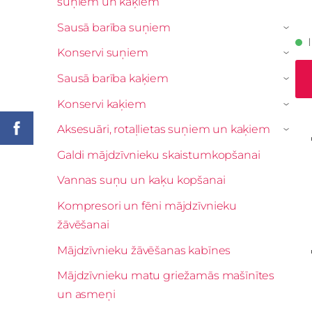
suņiem un kaķiem
Sausā barība suņiem
›
Konservi suņiem
›
Sausā barība kaķiem
›
Konservi kaķiem
›
Aksesuāri, rotaļlietas suņiem un kaķiem
›
Galdi mājdzīvnieku skaistumkopšanai
Vannas suņu un kaķu kopšanai
Kompresori un fēni mājdzīvnieku
žāvēšanai
Mājdzīvnieku žāvēšanas kabīnes
Mājdzīvnieku matu griežamās mašīnītes
un asmeņi