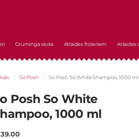
eri
Gruminga skola
Atlaides frizieriem
Atlaides
kals
So Posh
So Posh So White Shampoo, 1000 ml
o Posh So White
hampoo, 1000 ml
39.00