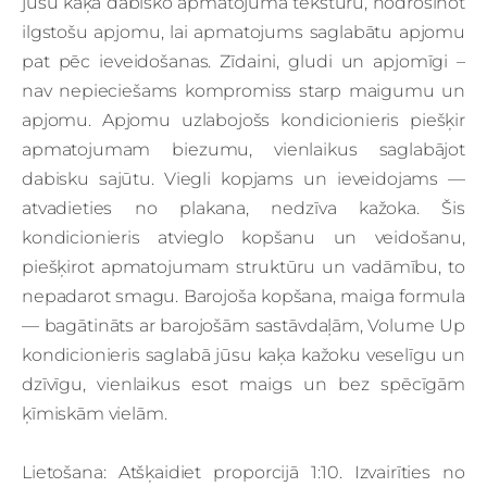
jūsu kaķa dabisko apmatojuma tekstūru, nodrošinot
ilgstošu apjomu, lai apmatojums saglabātu apjomu
pat pēc ieveidošanas. Zīdaini, gludi un apjomīgi –
nav nepieciešams kompromiss starp maigumu un
apjomu. Apjomu uzlabojošs kondicionieris piešķir
apmatojumam biezumu, vienlaikus saglabājot
dabisku sajūtu. Viegli kopjams un ieveidojams —
atvadieties no plakana, nedzīva kažoka. Šis
kondicionieris atvieglo kopšanu un veidošanu,
piešķirot apmatojumam struktūru un vadāmību, to
nepadarot smagu. Barojoša kopšana, maiga formula
— bagātināts ar barojošām sastāvdaļām, Volume Up
kondicionieris saglabā jūsu kaķa kažoku veselīgu un
dzīvīgu, vienlaikus esot maigs un bez spēcīgām
ķīmiskām vielām.
Lietošana: Atšķaidiet proporcijā 1:10. Izvairīties no