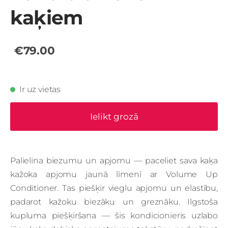
kaķiem
€79.00
Ir uz vietas
Ielikt grozā
Palielina biezumu un apjomu — paceliet sava kaķa
kažoka apjomu jaunā līmenī ar Volume Up
Conditioner. Tas piešķir vieglu apjomu un elastību,
padarot kažoku biezāku un greznāku. Ilgstoša
kupluma piešķiršana — šis kondicionieris uzlabo