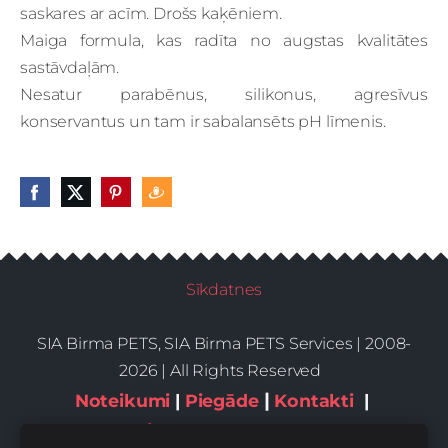
saskares ar acīm. Drošs kaķēniem.
Maiga formula, kas radīta no augstas kvalitātes
sastāvdaļām.
Nesatur parabēnus, silikonus, agresīvus
konservantus un tam ir sabalansēts pH līmenis.
Sīkdatnes
SIA Birma PETS, SIA Birma PETS Services | 2008-
2026 | All Rights Reserved
|
Noteikumi
|
Piegāde
Kontakti
|
Privātums,sīkdatnes