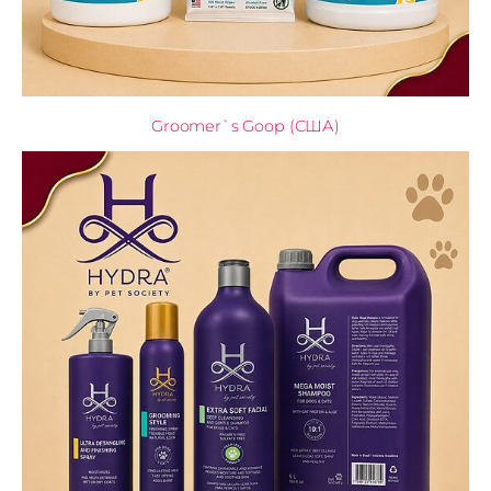
Groomer`s Goop (США)