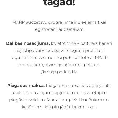
tagad!
MARP audzētavu programma ir pieejama tikai
reģistrētām audzētavām.
Dalības nosacījums.
Izvietot MARP partnera baneri
mājaslapā vai Facebook/Instagram profilā un
regulāri 1-2 reizes mēnesī publicēt foto ar MARP
produktiem, atzīmējot @birma_pets un
@marp.petfood.lv.
Piegādes maksa.
Piegādes maksa tiek aprēķināta
atbilstoši pasūtījuma apjomam un izvēlētajam
piegādes veidam. Starta komplekti kucēniem un
kaķēniem tiek piegādāti bezmaksas.