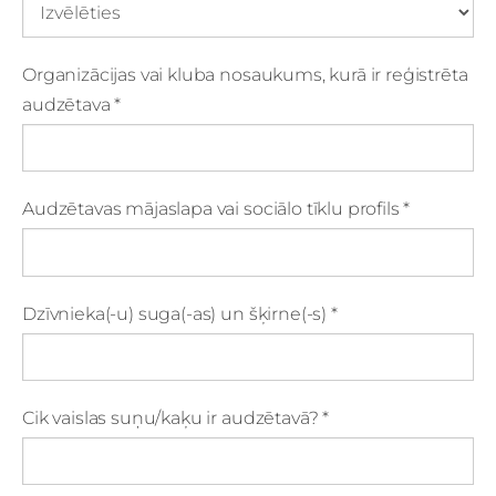
Organizācijas vai kluba nosaukums, kurā ir reģistrēta
audzētava
*
Audzētavas mājaslapa vai sociālo tīklu profils
*
Dzīvnieka(-u) suga(-as) un šķirne(-s)
*
Cik vaislas suņu/kaķu ir audzētavā?
*