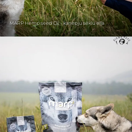
MARP Hemp seed Oil - kaņepju sēklu eļļa