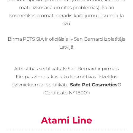
matu izkrišana un citas problēmas). Kā arī
kosmētikas aromāti neradīs kaitējumu jūsu mīluļa
ožu.
Birma PETS SIA ir oficiālais Iv San Bernard izplatītājs
Latvijā.
Atbilstības sertifikāts: Iv San Bernard ir pirmais
Eiropas zīmols, kas ražo kosmētikas līdzekļus
dzīvniekiem ar sertifikātu
Safe Pet Cosmetics®
(Certificato N° 18001)
Atami Line