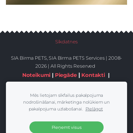
Sīkdatnes
SIA Birma PETS, SIA Birma PETS Services | 2008-
2026 | All Rights Reserved
|
Noteikumi
|
Piegāde
Kontakti
|
Privātums,sīkdatnes
Mēs lietojam sīkfailus pakalpojuma
nodrošināšanai, mārketinga nolūkiem un
pakalpojuma uzlabošanai.
Pielāgot
Pieņemt visus