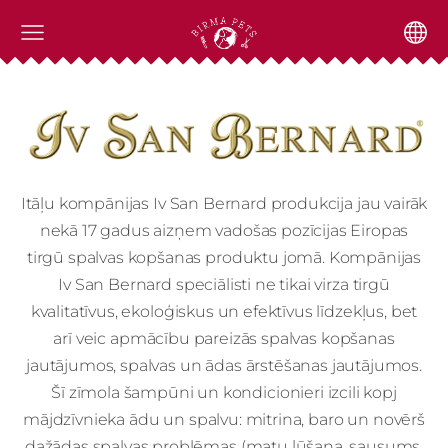
Itāļu kompānijas Iv San Bernard produkcija jau vairāk
nekā 17 gadus aizņem vadošas pozīcijas Eiropas
tirgū
spalvas kopšanas produktu jomā
.
Kompānijas
Iv San Bernard speciālisti ne tikai virza tirgū
kvalitatīvus, ekoloģiskus un efektīvus līdzekļus, bet
arī veic apmācību pareizās spalvas kopšanas
jautājumos, spalvas un ādas ārstēšanas jautājumos.
Šī zīmola šampūni un kondicionieri izcili kopj
mājdzīvnieka ādu un spalvu: mitrina, baro un novērš
dažādas spalvas problēmas (matu lūšana, sausums,