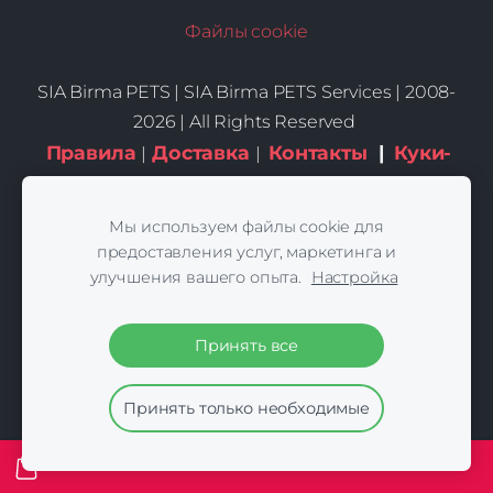
Файлы cookie
SIA Birma PETS |
SIA Birma PETS Services | 2008-
2026 | All Rights Reserved
Правила
Доставка
Контакты
|
Куки-
|
|
файлы
Мы используем файлы cookie для
предоставления услуг, маркетинга и
улучшения вашего опыта.
Настройка
Принять все
Принять только необходимые