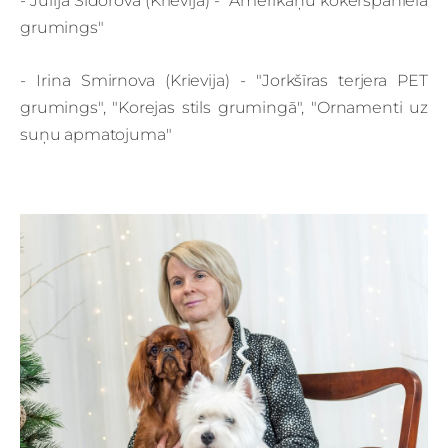
- Jūlija Sidorova (Krievija) - "Amerikāņu kokerspaniela
grumings"
- Irina Smirnova (Krievija) - "Jorkšīras terjera PET
grumings", "Korejas stils grumingā", "Ornamenti uz
suņu apmatojuma"