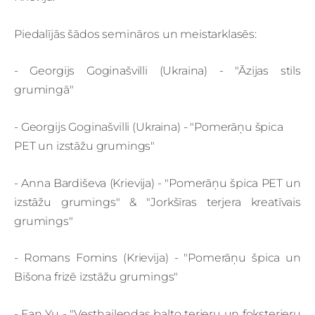
Piedalījās šādos semināros un meistarklasēs:
- Georgijs Goginašvilli (Ukraina) - "Āzijas stils
grumingā"
- Georgijs Goginašvilli (Ukraina) - "Pomerāņu špica
PET un izstāžu grumings"
- Anna Bardiševa (Krievija) - "Pomerāņu špica
PET un
izstāžu grumings"
&
"Jorkšīras terjera kreatīvais
grumings"
- Romans Fomins (Krievija) - "Pomerāņu špica un
Bišona frizē izstāžu grumings"
- Fan Yu - "Vesthailendas balto terjeru un foksterjeru