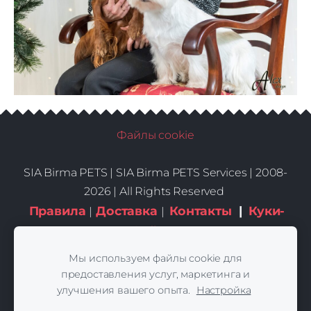
Файлы cookie
SIA Birma PETS |
SIA Birma PETS Services | 2008-
2026 | All Rights Reserved
Правила
Доставка
Контакты
|
Куки-
|
|
файлы
Мы используем файлы cookie для
предоставления услуг, маркетинга и
улучшения вашего опыта.
Настройка