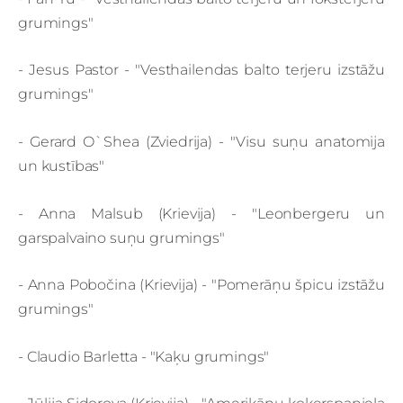
grumings"
- Jesus Pastor -
"Vesthailendas balto terjeru izstāžu
grumings"
- Gerard O`Shea (Zviedrija) - "Visu suņu anatomija
un kustības"
- Anna Malsub (Krievija) - "Leonbergeru un
garspalvaino suņu grumings"
- Anna Pobočina (Krievija) - "Pomerāņu špicu izstāžu
grumings"
- Claudio Barletta - "Kaķu grumings"