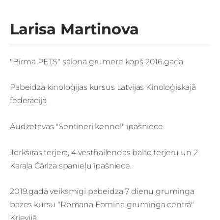
Larisa Martinova
"Birma PETS" salona grumere kopš 2016.gada.
Pabeidza kinoloģijas kursus Latvijas Kinoloģiskajā
federācijā.
Audzētavas "Sentineri kennel" īpašniece.
Jorkšīras terjera, 4 vesthailendas balto terjeru un 2
Karaļa Čārlza spanieļu īpašniece.
2019.gadā
veiksmīgi pabeidza 7 dienu gruminga
bāzes kursu "Romana Fomina gruminga centrā"
Krievijā.