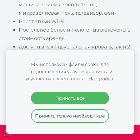
машина, чайник, холодильник,
микроволновая печь, телевизор, фен)
Бесплатный Wi-Fi
Постельное белье и полотенца включены в
стоимость аренды.
Доступны как 1 двуспальная кровать, так и 2
односпальные кровати.
Приятный вид из окна на Рижскую
Мы используем файлы cookie для
предоставления услуг, маркетинга и
евангелическо-лютеранскую церковь
улучшения вашего опыта.
Настройка
Святого Павла.
Рядом с апартаментами продуктовые
магазины «Rimi» и «Lats».
Принять все
Возможность заселения самостоятельно
(self check-in)
Принять только необходимые
Около 4 км до Старой Риги
Бесплатная отмена
Стоимость аренды действительна на