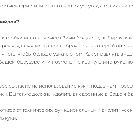
комментарий или отзыв о наших услугах, а мы их ан
файлов?
тройки используемого Вами браузера, выбирая, какие 
время, удаляя их из своего браузера, в который они 
ля того, чтобы больше узнать о том. Как управлять в
в Вашем браузере или посмотрите краткую инструкцию
ое согласие на использование куки, подав нам прось
уки, Вы также должны удалить внедренные в Вашем б
е отказа от технических, функциональных и аналитичес
ь куки.