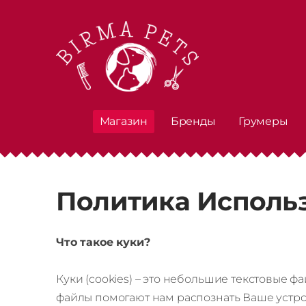
Магазин
Бренды
Грумеры
Политика Исполь
Что такое куки?
Куки (cookies) – это небольшие текстовые ф
файлы помогают нам распознать Ваше устро