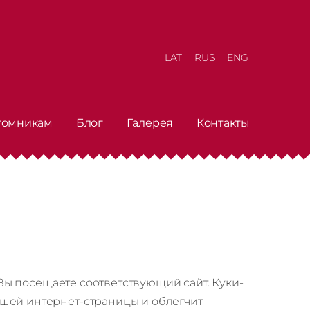
LAT
RUS
ENG
томникам
Блог
Галерея
Контакты
 Вы посещаете соответствующий сайт. Куки-
шей интернет-страницы и облегчит