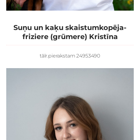
Suņu un kaķu skaistumkopēja-
friziere (grūmere) Kristīna
tālr.pierakstam
24953490