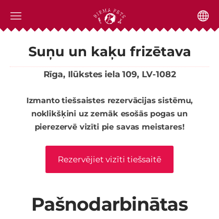
Suņu un kaķu frizētava
Rīga, Ilūkstes iela 109, LV-1082
Izmanto tiešsaistes rezervācijas sistēmu,
noklikšķini uz zemāk esošās pogas un
pierezervē vizīti pie savas meistares!
Rezervējiet vizīti tiešsaitē
Pašnodarbinātas