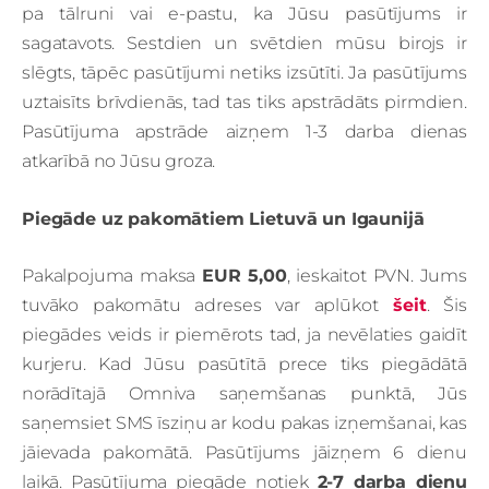
pa tālruni vai e-pastu, ka Jūsu pasūtījums ir
sagatavots. Sestdien un svētdien mūsu birojs ir
slēgts, tāpēc pasūtījumi netiks izsūtīti. Ja pasūtījums
uztaisīts brīvdienās, tad tas tiks apstrādāts pirmdien.
Pasūtījuma apstrāde aizņem 1-3 darba dienas
atkarībā no Jūsu groza.
Piegāde uz pakomātiem Lietuvā un Igaunijā
Pakalpojuma maksa
EUR 5,00
, ieskaitot PVN.
Jums
tuvāko pakomātu adreses var aplūkot
šeit
. Šis
piegādes veids ir piemērots tad, ja nevēlaties gaidīt
kurjeru. Kad Jūsu pasūtītā prece tiks piegādātā
norādītajā Omniva saņemšanas punktā, Jūs
saņemsiet SMS īsziņu ar kodu pakas izņemšanai, kas
jāievada pakomātā. Pasūtījums jāizņem 6 dienu
laikā. Pasūtījuma piegāde notiek
2-7 darba dienu