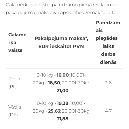
Galamērķu sarakstu, paredzamo piegādes laiku un
pakalpojuma maksu var apskatīties zemāk tabulā:
Paredzam
ais
Galamē
Pakalpojuma maksa*,
piegādes
rķa
laiks
EUR ieskaitot PVN
valsts
darba
dienās
0-10 kg -
16,00
; 10,001-
Polija
20kg -
18,50
; 20,001-30kg
3-6
(PL)
-
21,00
0-10 kg -
19,38
; 10,001-
Vācija
20kg -
25,63
; 20,001-30kg
4-7
(DE)
-
31,88