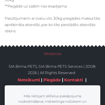
**Piegāde uz salām nav iespējama
Pasūtījumiem ar svaru virs 30kg piegādes maksa tiks
aprēķināta atsevišķi, par ko tiks piestādīts atsevišķs
rēķins.
Sīkdatnes
SIA Birma PETS, SIA Birma PETS Services | 2008-
2026 | All Rights Reserved
|
Noteikumi
|
Piegāde
Kontakti
|
Privātums,sīkdatnes
Mēs lietojam sīkfailus pakalpojuma
nodrošināšanai, mārketinga nolūkiem un