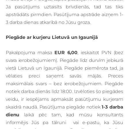
Ja pasūtījums uztaisīts brīvdienās, tad tas tiks
apstrādāts pirmdien. Pasūtījuma apstrāde aizņem 1-
3 darba dienas atkarībā no Jūsu groza.
Piegāde ar kurjeru Lietuvā un Igaunijā
Pakalpojuma maksa
EUR 6,00
, ieskaitot PVN (bez
svara ierobežojumiem). Piegāde līdz durvīm jebkurā
vietā Lietuvā un Igaunijā. Piegāde piemērota tad, ja
vēlaties preci saņemt savās mājās. Preces
maksimālais svars – bez ierobežojumiem.
Piegāde
notiek darba dienās līdz 18:00. Izvēloties šo piegādes
veidu, ir iespējams apmaksāt pasūtījumu kurjeram
skaidrā naudā. Pasūtījuma piegāde notiek
1-3 darba
dienu
laikā pēc tam, kad mūsu konsultants
informējis Jūs pa tālruni vai e-pastu, ka Jūsu