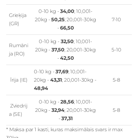
0-10 kg -
34,00
; 10,001-
Grieķija
20kg -
50,25
; 20,001-30kg
7-10
(GR)
-
66,50
0-10 kg -
32,50
; 10,001-
Rumāni
20kg -
37,50
; 20,001-30kg
5-10
ja (RO)
-
42,50
0-10 kg -
37,69
; 10,001-
Īrija (IE)
20kg -
43,31
; 20,001-30kg -
5-8
48,94
0-10 kg -
28,56
; 10,001-
Zviedrij
20kg -
32,94
; 20,001-30kg
5-8
a (SE)
-
37,31
* Maksa par 1 kasti, kuras maksimālais svars ir max
30kg