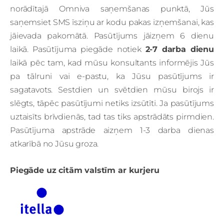
norādītajā Omniva saņemšanas punktā, Jūs
saņemsiet SMS īsziņu ar kodu pakas izņemšanai, kas
jāievada pakomātā. Pasūtījums jāizņem 6 dienu
laikā. Pasūtījuma piegāde notiek
2-7 darba dienu
laikā pēc tam, kad mūsu konsultants informējis Jūs
pa tālruni vai e-pastu, ka Jūsu pasūtījums ir
sagatavots. Sestdien un svētdien mūsu birojs ir
slēgts, tāpēc pasūtījumi netiks izsūtīti. Ja pasūtījums
uztaisīts brīvdienās, tad tas tiks apstrādāts pirmdien.
Pasūtījuma apstrāde aizņem 1-3 darba dienas
atkarībā no Jūsu groza.
Piegāde uz citām valstīm ar kurjeru