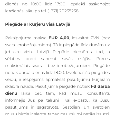
dienās no 10:00 līdz 17:00, iepriekš saskaņojot
ierašanās laiku pa tel. (+371) 20238238.
Piegāde ar kurjeru visā Latvijā
Pakalpojuma maksa
EUR 4,00
, ieskaitot PVN (bez
svara ierobežojumiem). Tā ir piegāde līdz durvīm uz
jebkuru vietu Latvijā. Piegāde piemērota tad, ja
vēlaties preci saņemt savās mājās. Preces
maksimālais svars – bez ierobežojumiem.
Piegāde
notiek darba dienās līdz 18:00. Izvēloties šo piegādes
veidu, ir iespējams apmaksāt pasūtījumu kurjeram
skaidrā naudā. Pasūtījuma piegāde notiek
1-3 darba
dienu
laikā pēc tam, kad mūsu konsultants
informējis Jūs pa tālruni vai e-pastu, ka Jūsu
pasūtījums ir sagatavots. Sestdien un svētdien
mūsu birojs ir slēgts, tāpēc pasūtījumi netiks izsūtīti.