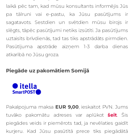
laikā pēc tam, kad mūsu konsultants informējis Jūs
pa tālruni vai e-pastu, ka Jūsu pasūtījums ir
sagatavots. Sestdien un svētdien mūsu birojs ir
slēgts, tāpēc pasūtījumi netiks izsūtīti. Ja pasūtījums
uztaisīts brīvdienās, tad tas tiks apstrādāts pirmdien.
Pasūtījuma apstrāde aizņem 1-3 darba dienas
atkarībā no Jūsu groza.
Piegāde uz pakomātiem Somijā
Pakalpojuma maksa
EUR 9,00
, ieskaitot PVN. Jums
tuvāko pakomātu adreses var aplūkot
šeit
. Šis
piegādes veids ir piemērots tad, ja nevēlaties gaidīt
kurjeru. Kad Jūsu pasūtītā prece tiks piegādātā