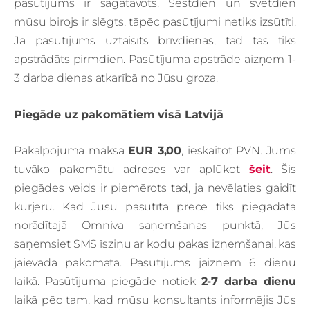
pasūtījums ir sagatavots. Sestdien un svētdien
mūsu birojs ir slēgts, tāpēc pasūtījumi netiks izsūtīti.
Ja pasūtījums uztaisīts brīvdienās, tad tas tiks
apstrādāts pirmdien. Pasūtījuma apstrāde aizņem 1-
3 darba dienas atkarībā no Jūsu groza.
Piegāde uz pakomātiem visā Latvijā
Pakalpojuma maksa
EUR 3,00
, ieskaitot PVN. Jums
tuvāko pakomātu adreses var aplūkot
šeit
. Šis
piegādes veids ir piemērots tad, ja nevēlaties gaidīt
kurjeru. Kad Jūsu pasūtītā prece tiks piegādātā
norādītajā Omniva saņemšanas punktā, Jūs
saņemsiet SMS īsziņu ar kodu pakas izņemšanai, kas
jāievada pakomātā.
Pasūtījums jāizņem 6 dienu
laikā. Pasūtījuma piegāde notiek
2-7 darba dienu
laikā pēc tam, kad mūsu konsultants informējis Jūs