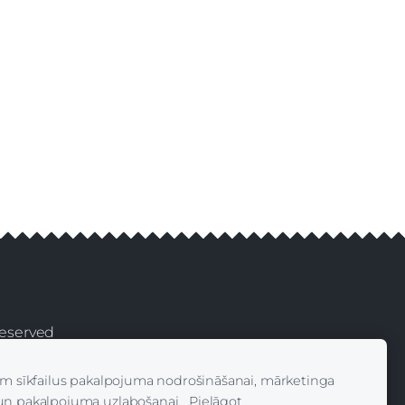
 Reserved
es
am sīkfailus pakalpojuma nodrošināšanai, mārketinga
un pakalpojuma uzlabošanai.
Pielāgot