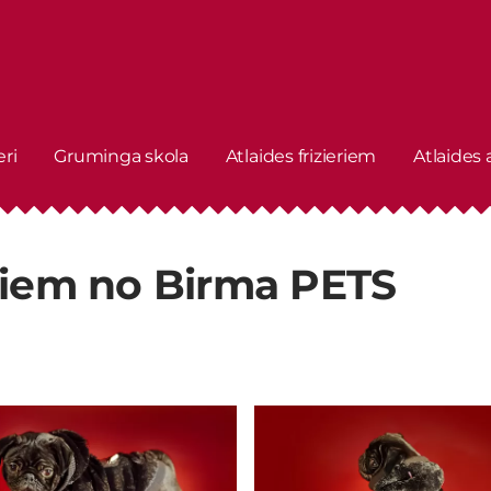
eri
Gruminga skola
Atlaides frizieriem
Atlaides
iem no Birma PETS