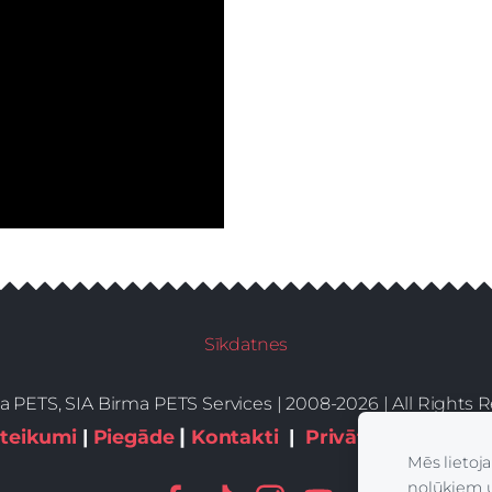
Sīkdatnes
a PETS, SIA Birma PETS Services | 2008-2026 | All Rights
|
teikumi
|
Piegāde
Kontakti
|
Privātums,sīkdatn
Mēs lietoj
nolūkiem 