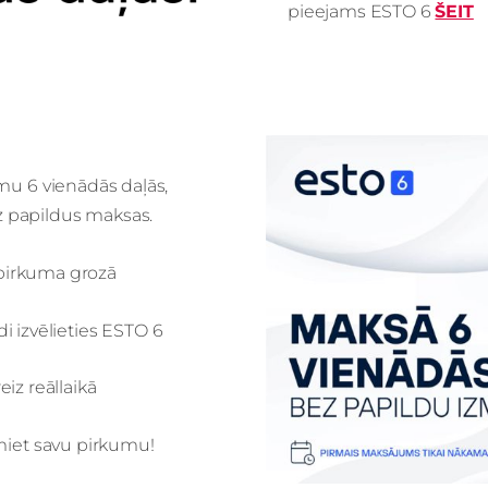
pieejams ESTO 6
ŠEIT
mu 6 vienādās daļās,
 papildus maksas.
s pirkuma grozā
 izvēlieties ESTO 6
iz reāllaikā
miet savu pirkumu!