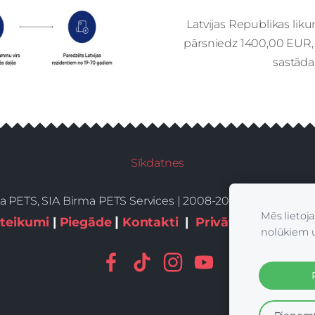
Latvijas Republikas li
pārsniedz 1400,00 EUR, 
sastād
Sīkdatnes
a PETS, SIA Birma PETS Services | 2008-2026 | All Rights
Mēs lietoj
|
teikumi
|
Piegāde
Kontakti
|
Privātums,sīkdatn
nolūkiem 