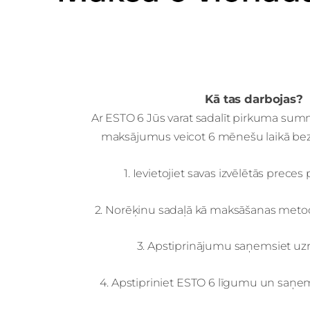
Kā tas darbojas?
Ar ESTO 6 Jūs varat sadalīt pirkuma sum
maksājumus veicot 6 mēnešu laikā bez
1.
Ievietojiet savas izvēlētās prece
2.
Norēķinu sadaļā kā maksāšanas metodi
3.
Apstiprinājumu saņemsiet uzre
4.
Apstipriniet ESTO 6 līgumu un saņe