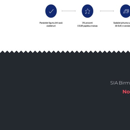
SIA Birm
No