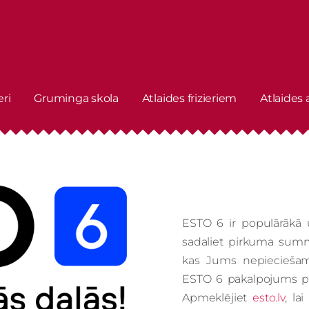
eri
Gruminga skola
Atlaides frizieriem
Atlaides
ESTO 6 ir populārākā 
sadaliet pirkuma summ
kas Jums nepieciešam
ESTO 6 pakalpojums pie
Apmeklējiet
esto.lv
, la