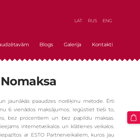
LAT
RUS
ENG
 audzētavām
Blogs
Galerija
Kontakti
Nomaksa
un jaunākās paaudzes norēķinu metode. Ērti
u 6 vienādos maksājumos. Iegūstiet tieši to,
s, bez procentiem un bez papildu maksas.
ejams internetveikalos un klātienes veikalos.
i iepazītos ar ESTO Partnerveikaliem, kuros jau