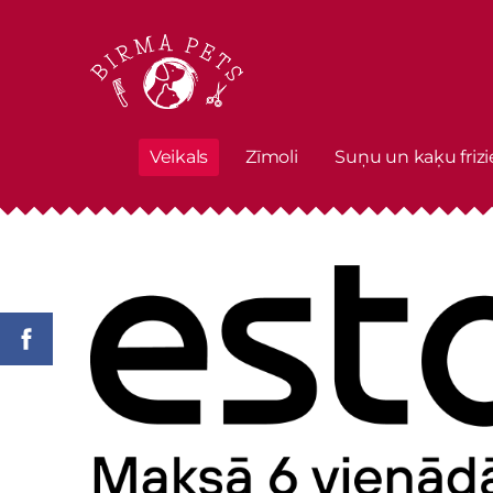
Veikals
Zīmoli
Suņu un kaķu frizi