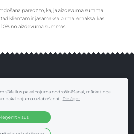
kumdošana paredz to, ka, ja aizdevuma summa
tad klientam ir jāsamaksā pirmā iemaksa, kas
a 10% no aizdevuma summas.
 Reserved
am sīkfailus pakalpojuma nodrošināšanai, mārketinga
es
un pakalpojuma uzlabošanai.
Pielāgot
Pieņemt visus