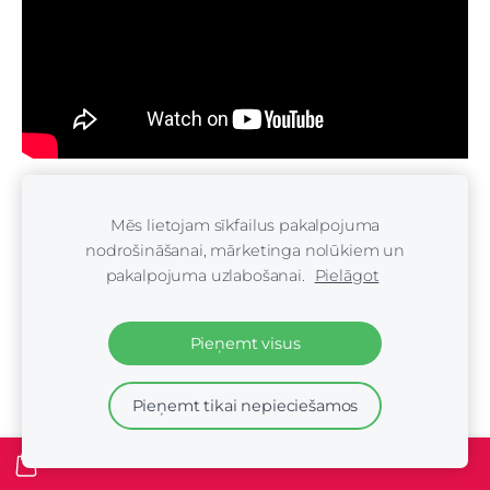
Mēs lietojam sīkfailus pakalpojuma
nodrošināšanai, mārketinga nolūkiem un
pakalpojuma uzlabošanai.
Pielāgot
Pieņemt visus
Pieņemt tikai nepieciešamos