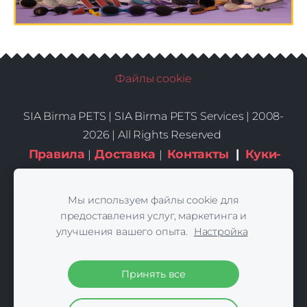
Файлы cookie
SIA Birma PETS |
SIA Birma PETS Services | 2008-
2026 | All Rights Reserved
Правила
Доставка
Контакты
|
Куки-
|
|
файлы
Мы используем файлы cookie для
предоставления услуг, маркетинга и
улучшения вашего опыта.
Настройка
Принять все