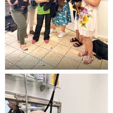
Seminārs ar Lidiju Prokofjevu "Izstāžu pūdeļu
kopšana" 08.2022.