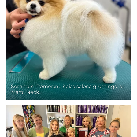
Seminārs "Pomerāņu špica salona grumings" ar
Martu Ņecku