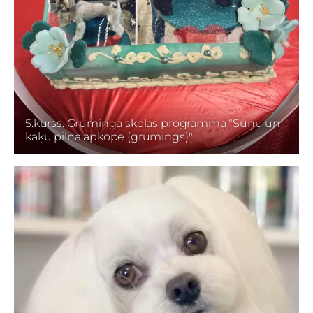
5.kurss. Gruminga skolas programma "Suņu un
kaķu pilna apkope (grumings)"