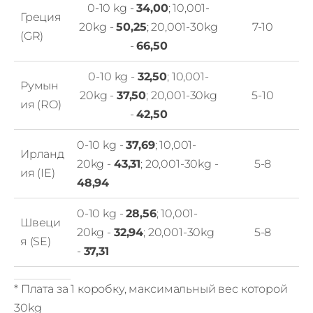
0-10 kg -
34,00
; 10,001-
Греция
20kg -
50,25
; 20,001-30kg
7-10
(GR)
-
66,50
0-10 kg -
32,50
; 10,001-
Румын
20kg -
37,50
; 20,001-30kg
5-10
ия (RO)
-
42,50
0-10 kg -
37,69
; 10,001-
Ирланд
20kg -
43,31
; 20,001-30kg -
5-8
ия (IE)
48,94
0-10 kg -
28,56
; 10,001-
Швеци
20kg -
32,94
; 20,001-30kg
5-8
я (SE)
-
37,31
* Плата за 1 коробку, максимальный вес которой
30kg