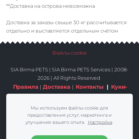
**Доставка на острова невозможна
Доставка за заказы свыше 30 кг рассчитывается
отдельно и выставляется отдельным счётом
Файлы cookie
SIA Birma PETS |
SIA Birma PETS Services | 2008-
2026 | All Rights Reserved
Правила
Доставка
Контакты
|
Куки-
|
|
файлы
Мы используем файлы cookie для
предоставления услуг, маркетинга и
улучшения вашего опыта.
Настройка