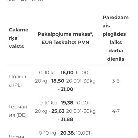
Paredzam
ais
Galamē
Pakalpojuma maksa*,
piegādes
rķa
EUR ieskaitot PVN
laiks
valsts
darba
dienās
0-10 kg -
16,00
; 10,001-
Польш
20kg -
18,50
; 20,001-30kg
3-6
а (PL)
-
21,00
0-10 kg -
19,38
; 10,001-
Герман
20kg -
25,63
; 20,001-30kg
4-7
ия (DE)
-
31,88
0-10 kg -
20,38
; 10,001-
Чехия