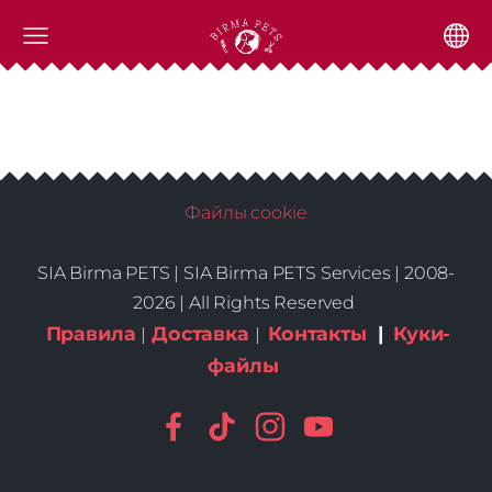
Файлы cookie
SIA Birma PETS |
SIA Birma PETS Services | 2008-
2026 | All Rights Reserved
Правила
Доставка
Контакты
|
Куки-
|
|
файлы