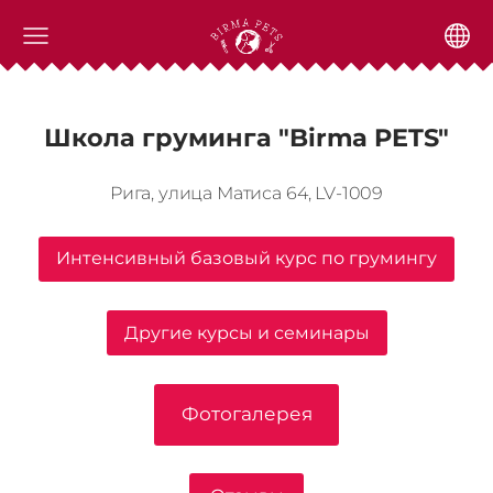
Школа груминга "Birma PETS"
Рига, улица Матиса 64, LV-1009
Интенсивный базовый курс по грумингу
Другие курсы и семинары
Фотогалерея