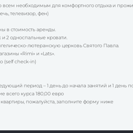
со всем необходимым для комфортного отдыха и прож
чь, телевизор, фен)
ы в стоимость аренды.
к и 2 односпальные кровати.
нгелическо-лютеранскую церковь Святого Павла.
азины «Rimi» и «Lats».
(self check-in)
дующий период – 1 день до начала занятий и 1 день по
е всего курса 180,00 евро
у квартиры, пожалуйста, заполните форму ниже