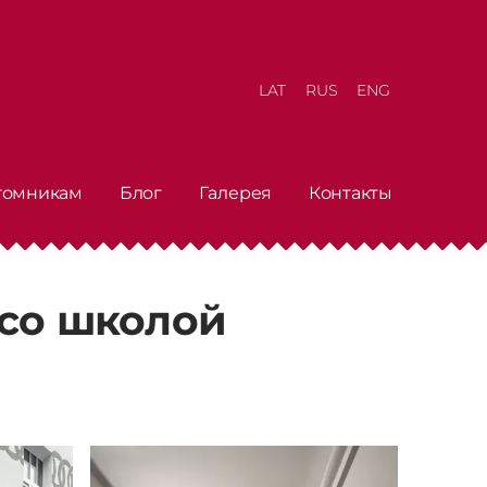
LAT
RUS
ENG
томникам
Блог
Галерея
Контакты
 со школой