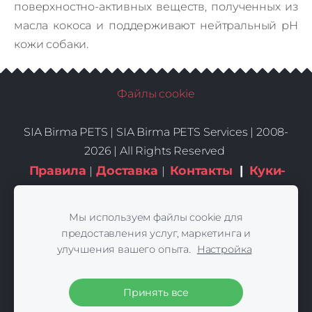
поверхностно-активных веществ, полученных из
масла кокоса и поддерживают нейтральный рН
кожи собаки.
Файлы cookie
SIA Birma PETS |
SIA Birma PETS Services | 2008-
2026 | All Rights Reserved
Правила
Доставка
Контакты
|
Куки-
|
|
файлы
Мы используем файлы cookie для
предоставления услуг, маркетинга и
улучшения вашего опыта.
Настройка
Принять все