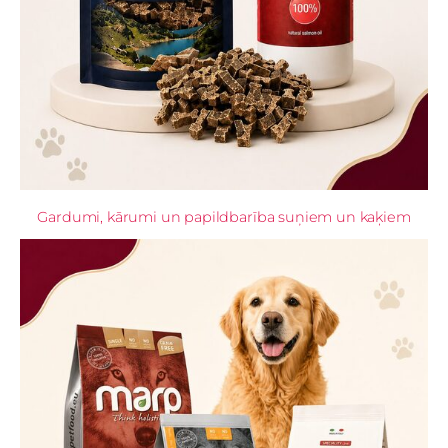
Gardumi, kārumi un papildbarība suņiem un kaķiem