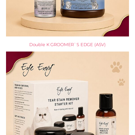
Double K GROOMER`S EDGE (ASV)