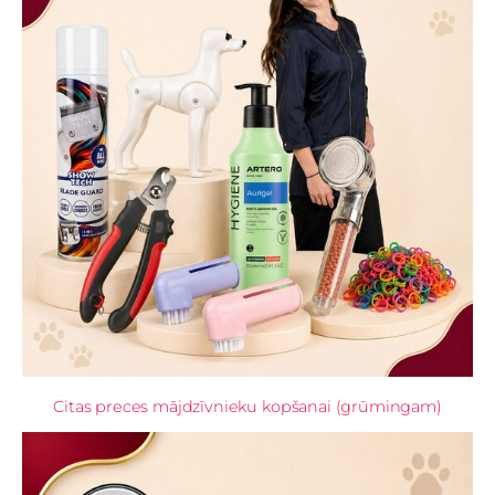
Citas preces mājdzīvnieku kopšanai (grūmingam)