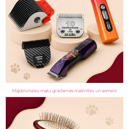
Mājdzīvnieku matu griežamās mašīnītes un asmeņi