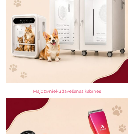
Mājdzīvnieku žāvēšanas kabīnes