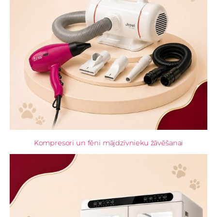
Kompresori un fēni mājdzīvnieku žāvēšanai