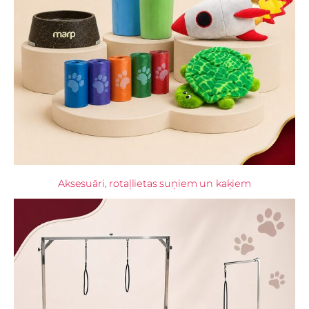
Aksesuāri, rotaļlietas suņiem un kaķiem