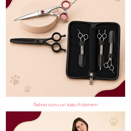
Šķēres suņu un kaķu frizieriem