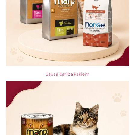
Sausā barība kaķiem