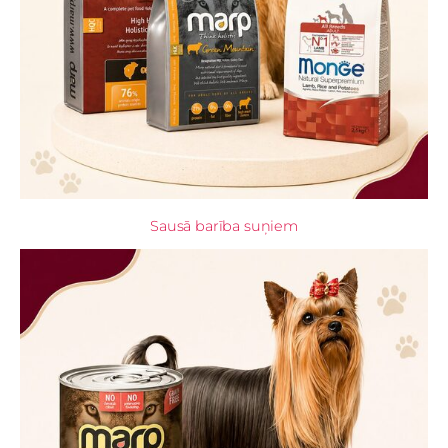
Sausā barība suņiem