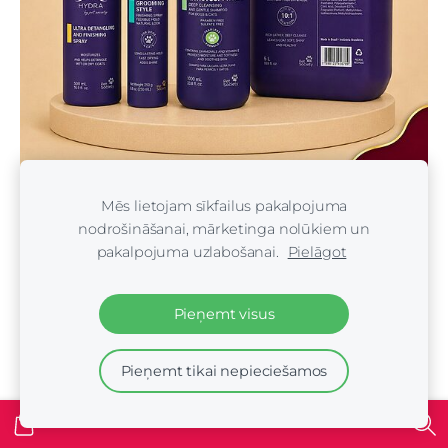
Hydra Groomers (Brazīlija)
Mēs lietojam sīkfailus pakalpojuma
nodrošināšanai, mārketinga nolūkiem un
pakalpojuma uzlabošanai.
Pielāgot
Pieņemt visus
Pieņemt tikai nepieciešamos