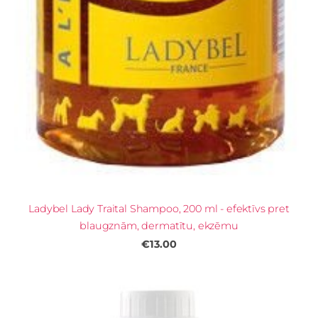
Ladybel Lady Traital Shampoo, 200 ml - efektīvs pret
blaugznām, dermatītu, ekzēmu
€13.00