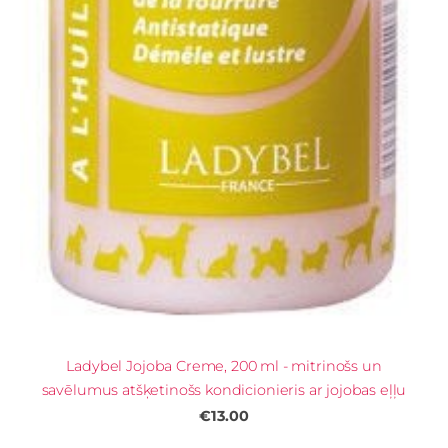
Ladybel Jojoba Creme, 200 ml - mitrinošs un
savēlumus atšķetinošs kondicionieris ar jojobas eļļu
€13.00