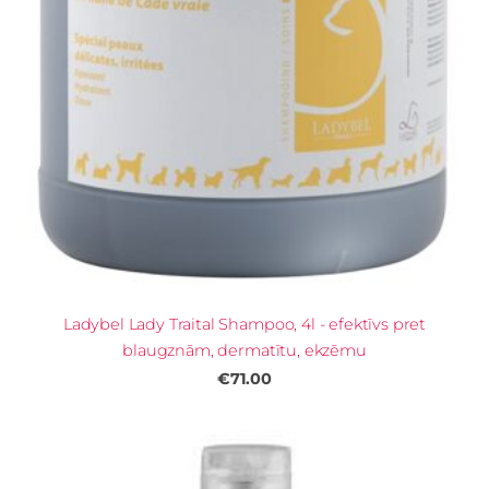
Ladybel Lady Traital Shampoo, 4l - efektīvs pret
blaugznām, dermatītu, ekzēmu
€71.00