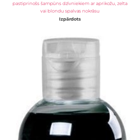
pastiprinošs šampūns dzīvniekiem ar aprikožu, zelta
vai blondu spalvas nokrāsu
Izpārdots