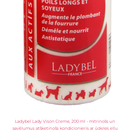
Ladybel Lady Vison Creme, 200 ml - mitrinošs un
savēlumus atšķetinošs kondicionieris ar ūdeles eļļu