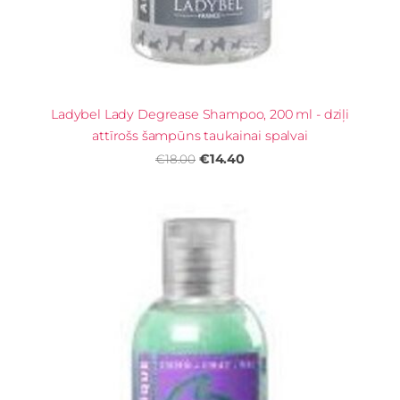
Ladybel Lady Degrease Shampoo, 200 ml - dziļi
attīrošs šampūns taukainai spalvai
€14.40
€18.00