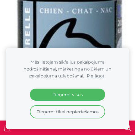
Mēs lietojam sīkfailus pakalpojuma
nodrošināšanai, mārketinga nolūkiem un
pakalpojuma uzlabošanai.
Pielāgot
Pieņemt visus
Pieņemt tikai nepieciešamos