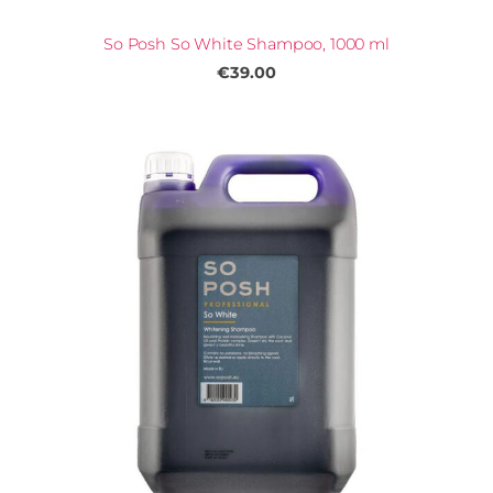
So Posh So White Shampoo, 1000 ml
€39.00