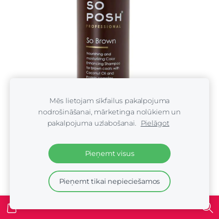
Mēs lietojam sīkfailus pakalpojuma
nodrošināšanai, mārketinga nolūkiem un
pakalpojuma uzlabošanai.
Pielāgot
Pieņemt visus
So Posh So Brown Color Enhancing Shampoo 250 ml
Pieņemt tikai nepieciešamos
€25.00