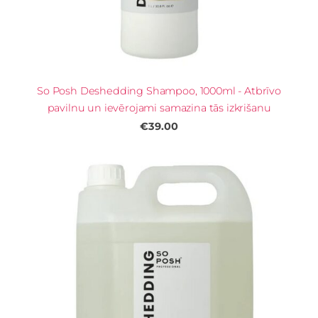
So Posh Deshedding Shampoo, 1000ml - Atbrīvo
pavilnu un ievērojami samazina tās izkrišanu
€39.00