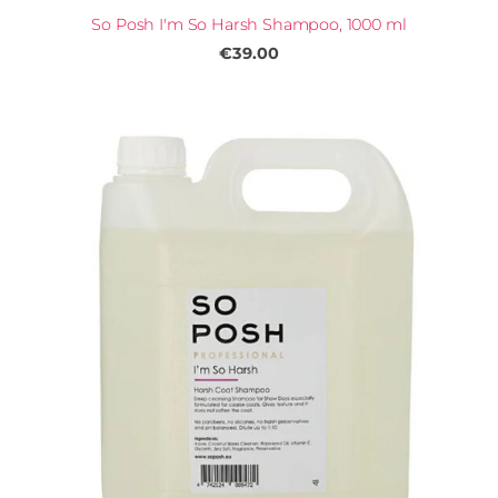
So Posh I'm So Harsh Shampoo, 1000 ml
€39.00