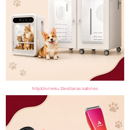
Mājdzīvnieku žāvēšanas kabīnes