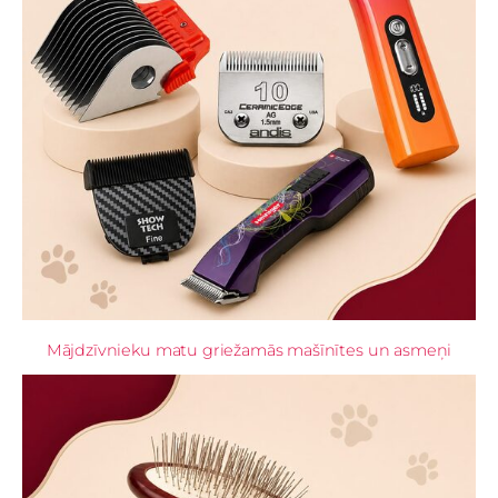
Mājdzīvnieku matu griežamās mašīnītes un asmeņi