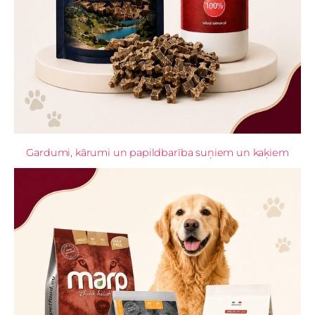
Gardumi, kārumi un papildbarība suņiem un kaķiem