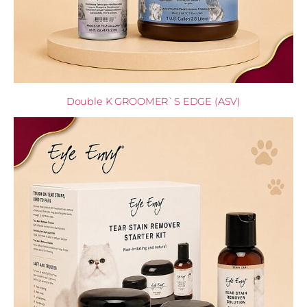
Double K GROOMER`S EDGE (ASV)