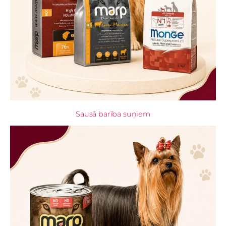
Sausā barība suņiem