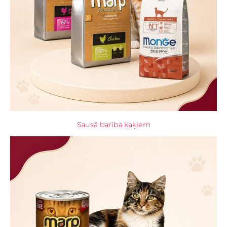
Sausā barība kaķiem