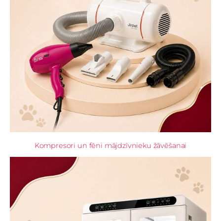
Kompresori un fēni mājdzīvnieku žāvēšanai