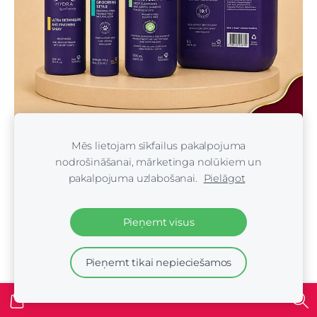
Hydra Groomers (Brazīlija)
Mēs lietojam sīkfailus pakalpojuma
nodrošināšanai, mārketinga nolūkiem un
pakalpojuma uzlabošanai.
Pielāgot
Pieņemt visus
Pieņemt tikai nepieciešamos