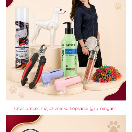
Citas preces mājdzīvnieku kopšanai (grūmingam)