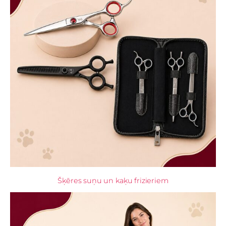
Šķēres suņu un kaķu frizieriem