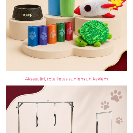
Aksesuāri, rotaļlietas suņiem un kaķiem