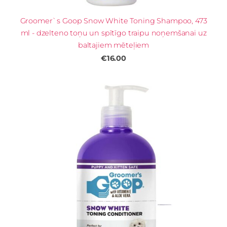
Groomer`s Goop Snow White Toning Shampoo, 473
ml - dzelteno toņu un spītīgo traipu noņemšanai uz
baltajiem mēteļiem
€16.00