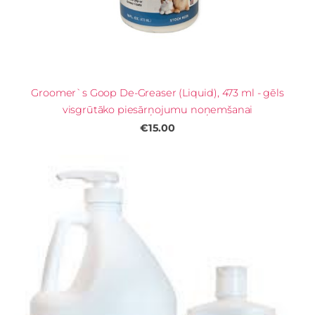
Groomer`s Goop De-Greaser (Liquid), 473 ml - gēls
visgrūtāko piesārņojumu noņemšanai
€15.00