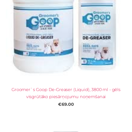
Groomer`s Goop De-Greaser (Liquid), 3800 ml - gēls
visgrūtāko piesārņojumu noņemšanai
€69.00