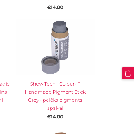
€14.00
agic
Show Tech+ Colour-IT
lns
Handmade Pigment Stick
ml
Grey - pelēks pigments
spalvai
€14.00