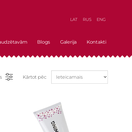
LAT
RUS
ENG
 audzētavām
Blogs
Galerija
Kontakti
rs
Kārtot pēc