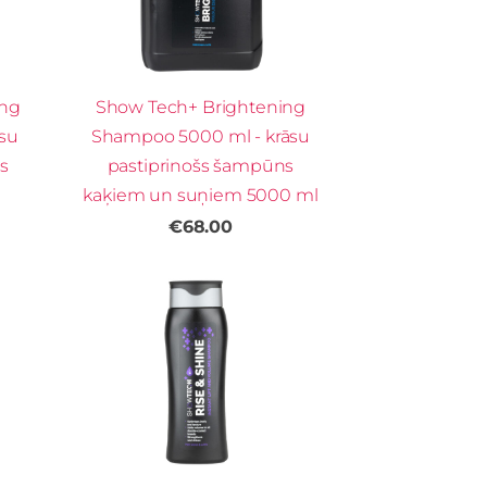
ing
Show Tech+ Brightening
su
Shampoo 5000 ml - krāsu
s
pastiprinošs šampūns
kaķiem un suņiem 5000 ml
€68.00