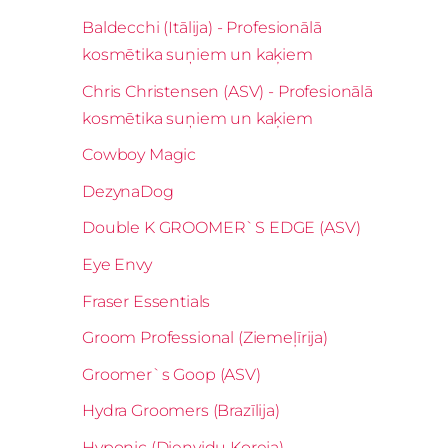
Baldecchi (Itālija) - Profesionālā
kosmētika suņiem un kaķiem
Chris Christensen (ASV) - Profesionālā
kosmētika suņiem un kaķiem
Cowboy Magic
DezynaDog
Double K GROOMER`S EDGE (ASV)
Eye Envy
Fraser Essentials
Groom Professional (Ziemeļīrija)
Groomer`s Goop (ASV)
Hydra Groomers (Brazīlija)
Hyponic (Dienvidu Koreja)