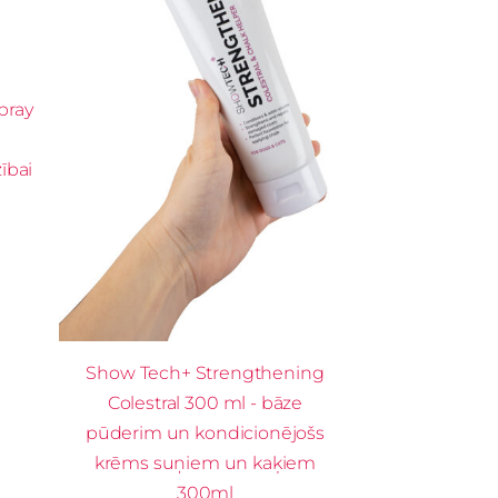
pray
ībai
Show Tech+ Strengthening
Colestral 300 ml - bāze
pūderim un kondicionējošs
krēms suņiem un kaķiem
300ml