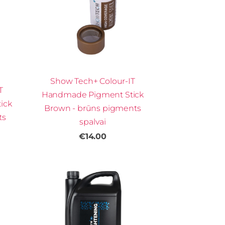
Show Tech+ Colour-IT
T
Handmade Pigment Stick
ick
Brown - brūns pigments
ts
spalvai
€14.00