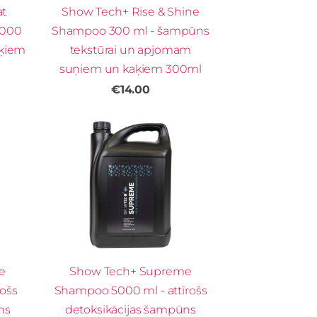
at
Show Tech+ Rise & Shine
5000
Shampoo 300 ml - šampūns
aķiem
tekstūrai un apjomam
suņiem un kaķiem 300ml
€14.00
e
Show Tech+ Supreme
ošs
Shampoo 5000 ml - attīrošs
ns
detoksikācijas šampūns