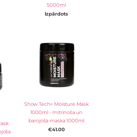
5000ml
Izpārdots
Show Tech+ Moisture Mask
1000ml - mitrinoša un
barojoša maska 1000ml
Mask
€41.00
ojoša