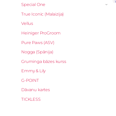
Special One
›
True Iconic (Malaizija)
Vellus
Heiniger ProGroom
Pure Paws (ASV)
Nogga (Spānija)
Gruminga bāzes kurss
Emmy & Lily
G-POINT
Dāvanu kartes
TICKLESS