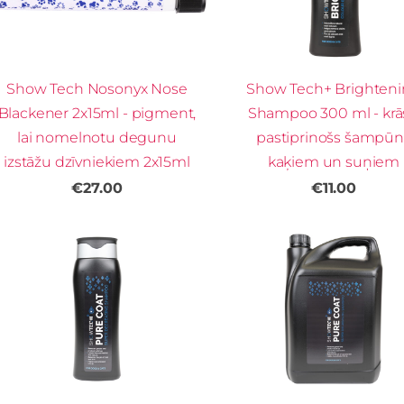
Show Tech Nosonyx Nose
Show Tech+ Brighten
Blackener 2x15ml - pigment,
Shampoo 300 ml - krā
lai nomelnotu degunu
pastiprinošs šampūn
izstāžu dzīvniekiem 2x15ml
kaķiem un suņiem
€27.00
€11.00