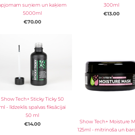
apjomam suņiem un kaķiem
300ml
5000ml
€13.00
€70.00
Show Tech+ Sticky Ticky 50
ml - līdzeklis spalvas fiksācijai
50 ml
Show Tech+ Moisture 
€14.00
125ml - mitrinoša un bar