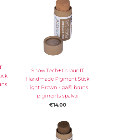
T
Show Tech+ Colour-IT
ick
Handmade Pigment Stick
ūns
Light Brown - gaiši brūns
pigments spalvai
€14.00