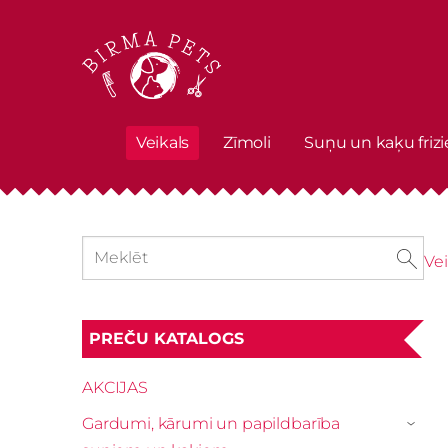
Veikals
Zīmoli
Suņu un kaķu frizi
Vei
PREČU KATALOGS
AKCIJAS
Gardumi, kārumi un papildbarība
›