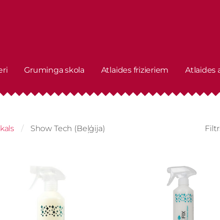
eri
Gruminga skola
Atlaides frizieriem
Atlaides
kals
Show Tech (Beļģija)
Filt