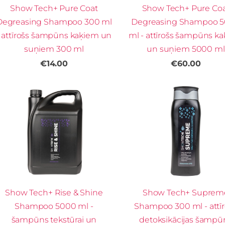
Show Tech+ Pure Coat
Show Tech+ Pure Co
Degreasing Shampoo 300 ml
Degreasing Shampoo 
- attīrošs šampūns kaķiem un
ml - attīrošs šampūns k
suņiem 300 ml
un suņiem 5000 ml
€14.00
€60.00
Show Tech+ Rise & Shine
Show Tech+ Suprem
Shampoo 5000 ml -
Shampoo 300 ml - attīr
šampūns tekstūrai un
detoksikācijas šampū