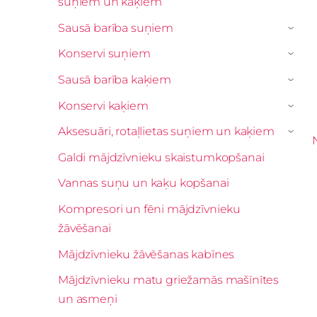
suņiem un kaķiem
Sausā barība suņiem
›
Konservi suņiem
›
Sausā barība kaķiem
›
Konservi kaķiem
›
Aksesuāri, rotaļlietas suņiem un kaķiem
›
Galdi mājdzīvnieku skaistumkopšanai
Vannas suņu un kaķu kopšanai
Kompresori un fēni mājdzīvnieku
žāvēšanai
Mājdzīvnieku žāvēšanas kabīnes
Mājdzīvnieku matu griežamās mašīnītes
un asmeņi