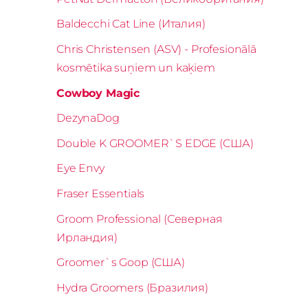
Baldecchi Cat Line (Италия)
Chris Christensen (ASV) - Profesionālā
kosmētika suņiem un kaķiem
Cowboy Magic
DezynaDog
Double K GROOMER`S EDGE (США)
Eye Envy
Fraser Essentials
Groom Professional (Северная
Ирландия)
Groomer`s Goop (США)
Hydra Groomers (Бразилия)