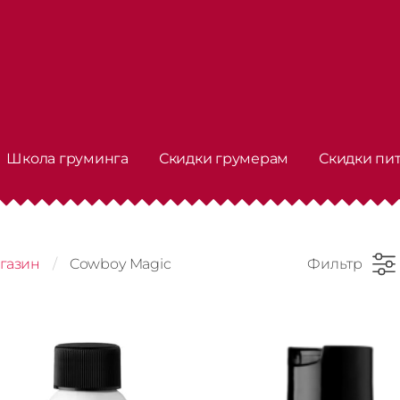
Школа груминга
Скидки грумерам
Скидки пи
газин
Cowboy Magic
Фильтр