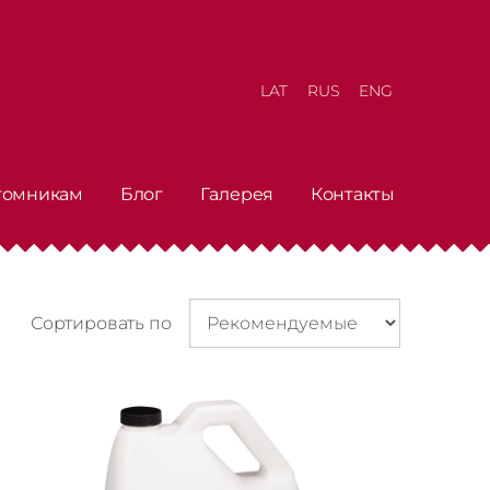
LAT
RUS
ENG
томникам
Блог
Галерея
Контакты
Сортировать по