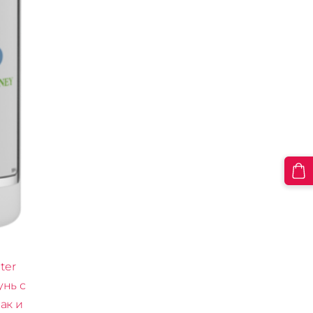
ter
унь с
ак и