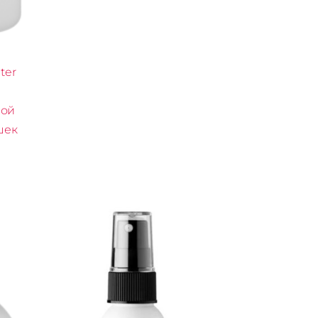
ter
вой
шек