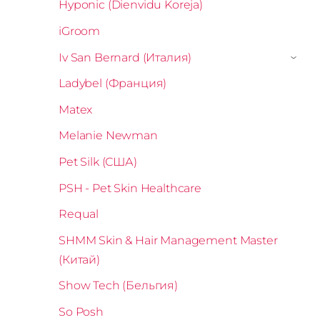
Hyponic (Dienvidu Koreja)
iGroom
Iv San Bernard (Италия)
›
Ladybel (Франция)
Matex
Melanie Newman
Pet Silk (США)
PSH - Pet Skin Healthcare
Requal
SHMM Skin & Hair Management Master
(Китай)
Show Tech (Бельгия)
So Posh