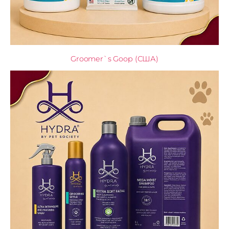
Groomer`s Goop (США)