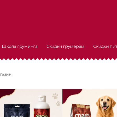
Школа груминга
Скидки грумерам
Скидки пи
газин