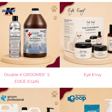
Double K GROOMER`S
Eye Envy
EDGE (США)