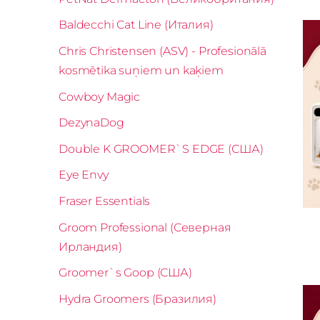
Baldecchi Cat Line (Италия)
Chris Christensen (ASV) - Profesionālā
kosmētika suņiem un kaķiem
Cowboy Magic
DezynaDog
Double K GROOMER`S EDGE (США)
Eye Envy
Fraser Essentials
Groom Professional (Северная
Ирландия)
Groomer`s Goop (США)
Hydra Groomers (Бразилия)