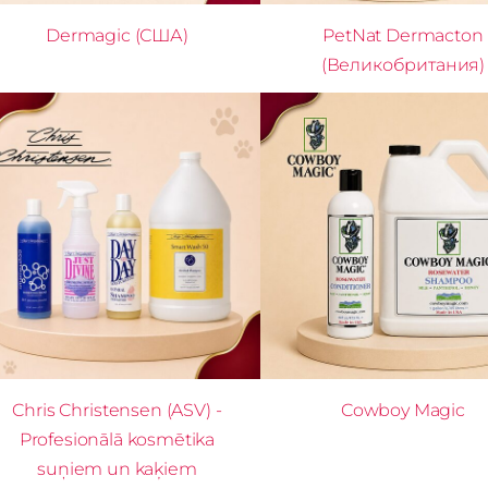
Dermagic (США)
PetNat Dermacton
(Великобритания)
Chris Christensen (ASV) -
Cowboy Magic
Profesionālā kosmētika
suņiem un kaķiem