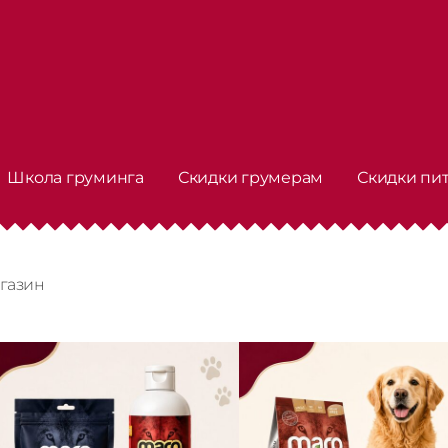
Школа груминга
Скидки грумерам
Скидки пи
газин