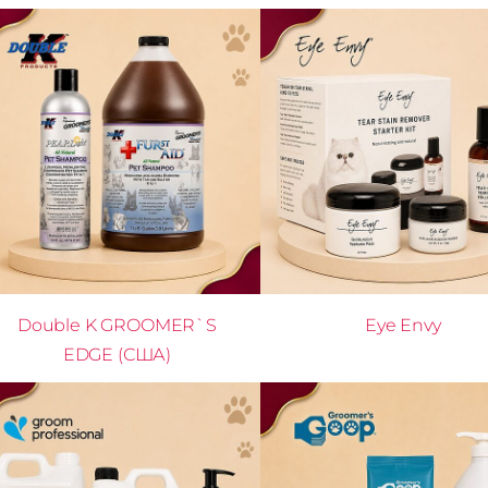
Double K GROOMER`S
Eye Envy
EDGE (США)