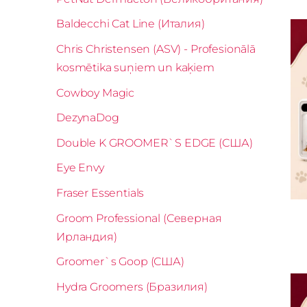
Baldecchi Cat Line (Италия)
Chris Christensen (ASV) - Profesionālā
kosmētika suņiem un kaķiem
Cowboy Magic
DezynaDog
Double K GROOMER`S EDGE (США)
Eye Envy
Fraser Essentials
Groom Professional (Северная
Ирландия)
Groomer`s Goop (США)
Hydra Groomers (Бразилия)