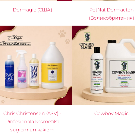
Dermagic (США)
PetNat Dermacton
(Великобритания)
Chris Christensen (ASV) -
Cowboy Magic
Profesionālā kosmētika
suņiem un kaķiem