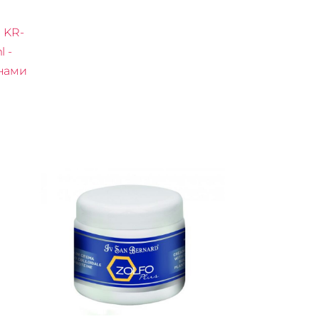
H KR-
l -
нами