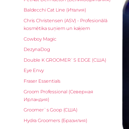
Baldecchi Cat Line (Италия)
Chris Christensen (ASV) - Profesionālā
kosmētika suņiem un kaķiem
Cowboy Magic
DezynaDog
Double K GROOMER`S EDGE (США)
Eye Envy
Fraser Essentials
Groom Professional (Северная
Ирландия)
Groomer`s Goop (США)
Hydra Groomers (Бразилия)