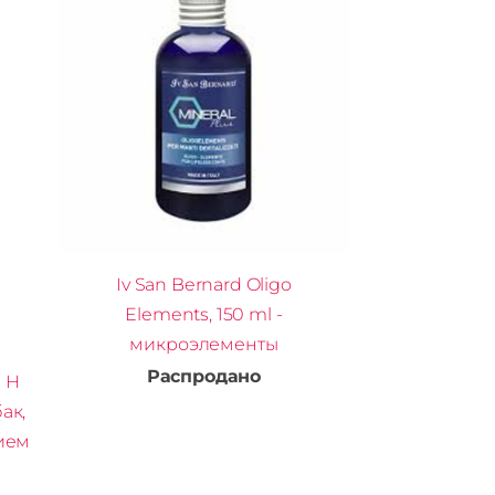
Iv San Bernard Oligo
Elements, 150 ml -
микроэлементы
Распродано
l H
бак,
ием