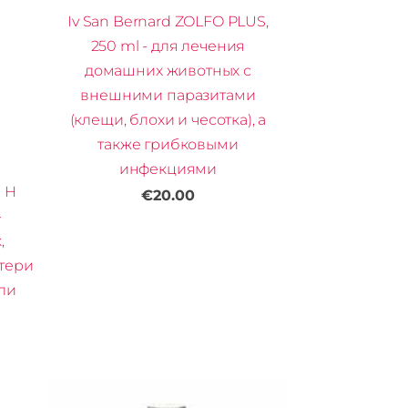
Iv San Bernard ZOLFO PLUS,
250 ml - для лечения
домашних животных с
внешними паразитами
(клещи, блохи и чесотка), а
также грибковыми
инфекциями
l H
€20.00
-
,
отери
или