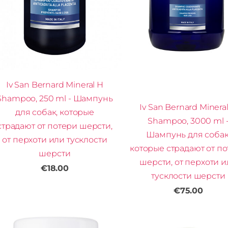
Iv San Bernard Mineral H
Shampoo, 250 ml - Шампунь
Iv San Bernard Minera
для собак, которые
Shampoo, 3000 ml 
страдают от потери шерсти,
Шампунь для собак
от перхоти или тусклости
которые страдают от п
шерсти
шерсти, от перхоти 
€18.00
тусклости шерсти
€75.00