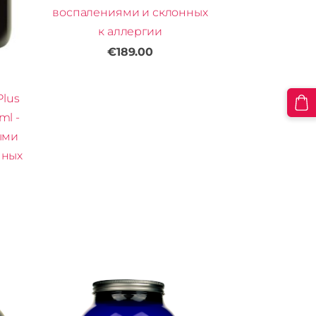
воспалениями и склонных
к аллергии
€189.00
Plus
ml -
ыми
нных