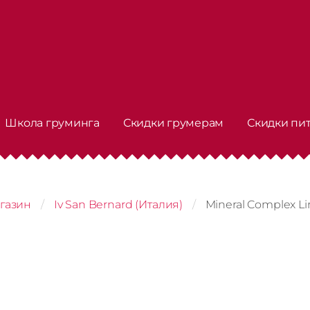
Школа груминга
Скидки грумерам
Скидки пи
газин
Iv San Bernard (Италия)
Mineral Complex Li