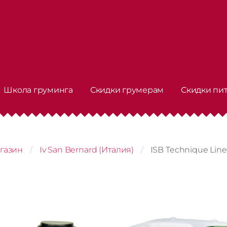
Школа груминга
Скидки грумерам
Скидки пи
газин
Iv San Bernard (Италия)
ISB Technique Line