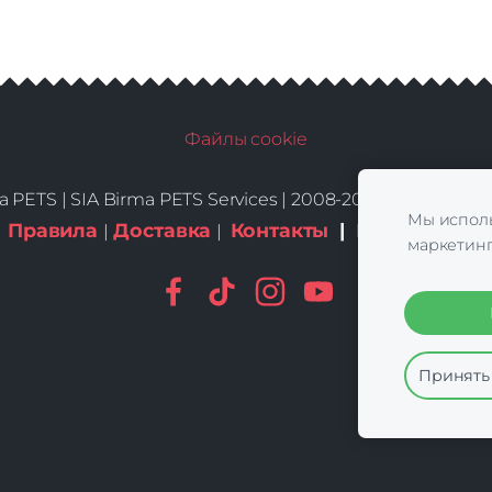
Файлы cookie
a PETS |
SIA Birma PETS Services | 2008-2026 | All Rights
Мы исполь
Правила
Доставка
Контакты
|
Куки-файлы
|
|
маркетинг
Принять