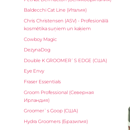
Baldecchi Cat Line (Италия)
Chris Christensen (ASV) - Profesionālā
kosmētika suņiem un kaķiem
Cowboy Magic
DezynaDog
Double K GROOMER`S EDGE (США)
Eye Envy
Fraser Essentials
Groom Professional (Северная
Ирландия)
Groomer`s Goop (США)
Hydra Groomers (Бразилия)