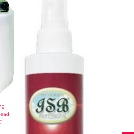
ng
Dead
ий