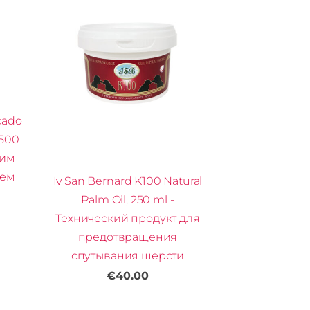
cado
 500
ким
ием
Iv San Bernard K100 Natural
Palm Oil, 250 ml -
Технический продукт для
предотвращения
спутывания шерсти
€40.00