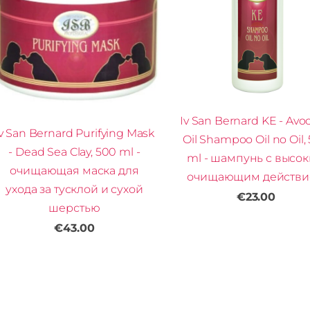
Iv San Bernard KE - Avo
v San Bernard Purifying Mask
Oil Shampoo Oil no Oil,
- Dead Sea Clay, 500 ml -
ml - шампунь с высо
очищающая маска для
очищающим действ
ухода за тусклой и сухой
€23.00
шерстью
€43.00